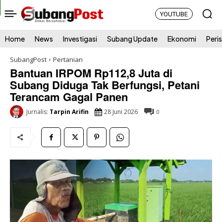
YOUTUBE
Home
News
Investigasi
Subang Update
Ekonomi
Peri
SubangPost
Pertanian
Bantuan IRPOM Rp112,8 Juta di
Subang Diduga Tak Berfungsi, Petani
Terancam Gagal Panen
28 Juni 2026
Jurnalis:
Tarpin Arifin
0