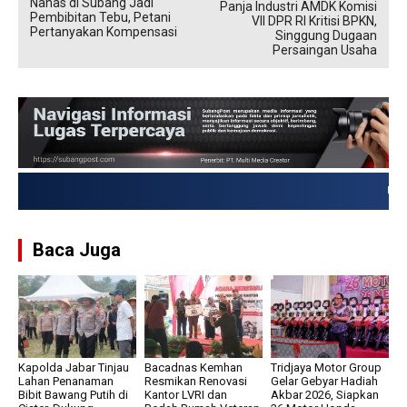
Nanas di Subang Jadi
Panja Industri AMDK Komisi
Pembibitan Tebu, Petani
VII DPR RI Kritisi BPKN,
Pertanyakan Kompensasi
Singgung Dugaan
Persaingan Usaha
USD → Rp 17.863,335
Baca Juga
Kapolda Jabar Tinjau
Bacadnas Kemhan
Tridjaya Motor Group
Lahan Penanaman
Resmikan Renovasi
Gelar Gebyar Hadiah
Bibit Bawang Putih di
Kantor LVRI dan
Akbar 2026, Siapkan