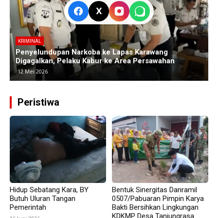
X
KRIMINAL
Polres Subang Ungkap Kasus Curas Sadis di Ciasem,
P
Pelaku Bacok Korban hingga Luka Parah
C
30 April 2026
Peristiwa
Hidup Sebatang Kara, BY
Bentuk Sinergitas Danramil
Butuh Uluran Tangan
0507/Pabuaran Pimpin Karya
Pemerintah
Bakti Bersihkan Lingkungan
KDKMP Desa Tanjungrasa