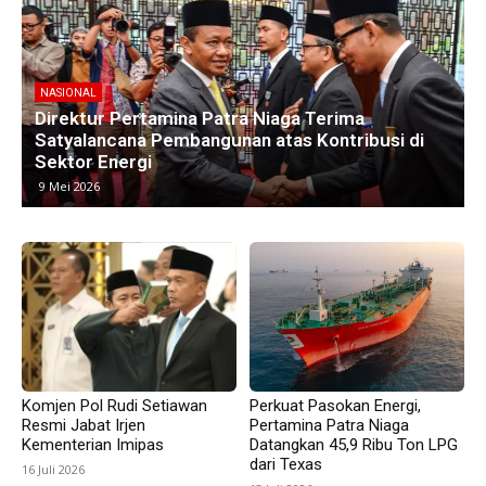
NASIONAL
Kawasan Industri di Timur Jakarta Menyusut,
M
Subang Jadi Harapan Baru Investor
8 Mei 2026
Komjen Pol Rudi Setiawan
Perkuat Pasokan Energi,
Resmi Jabat Irjen
Pertamina Patra Niaga
Kementerian Imipas
Datangkan 45,9 Ribu Ton LPG
dari Texas
16 Juli 2026