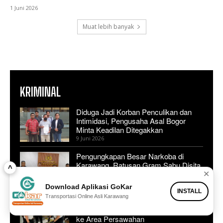
1 Juni 2026
Muat lebih banyak
KRIMINAL
Diduga Jadi Korban Penculikan dan
Intimidasi, Pengusaha Asal Bogor
Minta Keadilan Ditegakkan
9 Juni 2026
Pengungkapan Besar Narkoba di
Karawang, Ratusan Gram Sabu Disita
^
✕
14 Mei 2026
Download Aplikasi GoKar
INSTALL
Transportasi Online Asli Karawang
Penyelundupan Narkoba ke Lapas
Karawang Digagalkan, Pelaku Kabur
ke Area Persawahan