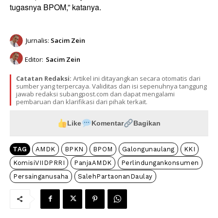
tugasnya BPOM,” katanya.
Jurnalis:
Sacim Zein
Editor:
Sacim Zein
Catatan Redaksi:
Artikel ini ditayangkan secara otomatis dari
sumber yang terpercaya. Validitas dan isi sepenuhnya tanggung
jawab redaksi subangpost.com dan dapat mengalami
pembaruan dan klarifikasi dari pihak terkait.
Like
Komentar
Bagikan
TAG
AMDK
BPKN
BPOM
Galongunaulang
KKI
KomisiVIIDPRRI
PanjaAMDK
Perlindungankonsumen
Persainganusaha
SalehPartaonanDaulay