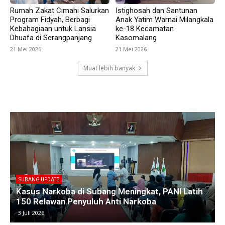
Rumah Zakat Cimahi Salurkan
Istighosah dan Santunan
Program Fidyah, Berbagi
Anak Yatim Warnai Milangkala
Kebahagiaan untuk Lansia
ke-18 Kecamatan
Dhuafa di Serangpanjang
Kasomalang
21 Mei 2026
21 Mei 2026
Muat lebih banyak
SUBANG UPDATE
Empat Kades di Blanakan Bahas Penataan Batas
Kawasan Hutan untuk Revitalisasi Tambak
Pantura
25 Juni 2026