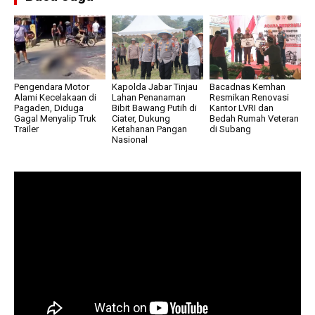
Pengendara Motor
Kapolda Jabar Tinjau
Bacadnas Kemhan
Alami Kecelakaan di
Lahan Penanaman
Resmikan Renovasi
Pagaden, Diduga
Bibit Bawang Putih di
Kantor LVRI dan
Gagal Menyalip Truk
Ciater, Dukung
Bedah Rumah Veteran
Trailer
Ketahanan Pangan
di Subang
Nasional