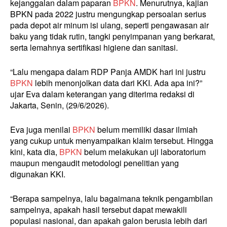
kejanggalan dalam paparan
BPKN
. Menurutnya, kajian
BPKN pada 2022 justru mengungkap persoalan serius
pada depot air minum isi ulang, seperti pengawasan air
baku yang tidak rutin, tangki penyimpanan yang berkarat,
serta lemahnya sertifikasi higiene dan sanitasi.
“Lalu mengapa dalam RDP Panja AMDK hari ini justru
BPKN
lebih menonjolkan data dari KKI. Ada apa ini?”
ujar Eva dalam keterangan yang diterima redaksi di
Jakarta, Senin, (29/6/2026).
Eva juga menilai
BPKN
belum memiliki dasar ilmiah
yang cukup untuk menyampaikan klaim tersebut. Hingga
kini, kata dia,
BPKN
belum melakukan uji laboratorium
maupun mengaudit metodologi penelitian yang
digunakan KKI.
“Berapa sampelnya, lalu bagaimana teknik pengambilan
sampelnya, apakah hasil tersebut dapat mewakili
populasi nasional, dan apakah galon berusia lebih dari