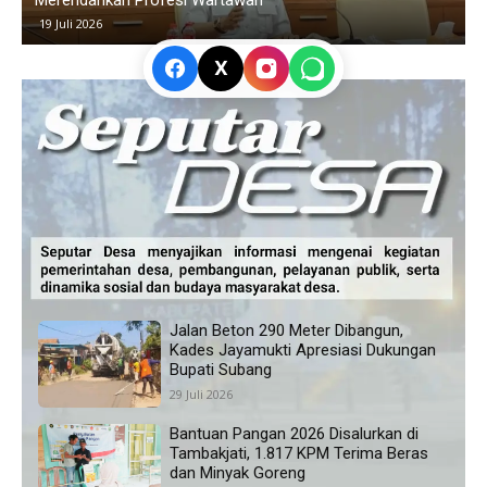
Memanas, Wali Murid Tuding Sekolah Tidak Transparan
K
24 Juni 2026
X
Jalan Beton 290 Meter Dibangun,
Kades Jayamukti Apresiasi Dukungan
Bupati Subang
29 Juli 2026
Bantuan Pangan 2026 Disalurkan di
Tambakjati, 1.817 KPM Terima Beras
dan Minyak Goreng