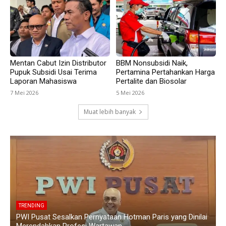
Mentan Cabut Izin Distributor
BBM Nonsubsidi Naik,
Pupuk Subsidi Usai Terima
Pertamina Pertahankan Harga
Laporan Mahasiswa
Pertalite dan Biosolar
7 Mei 2026
5 Mei 2026
Muat lebih banyak
TRENDING
i
Polemik Siswa Tidak Naik Kelas di SMAN 1 Blanakan
K