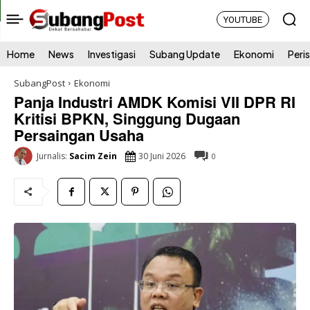
YOUTUBE
Home
News
Investigasi
Subang Update
Ekonomi
Peri
SubangPost
Ekonomi
Panja Industri AMDK Komisi VII DPR RI
Kritisi BPKN, Singgung Dugaan
Persaingan Usaha
30 Juni 2026
Jurnalis:
Sacim Zein
0