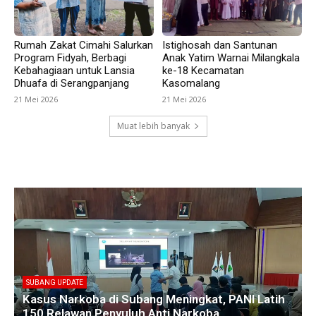
Rumah Zakat Cimahi Salurkan
Istighosah dan Santunan
Program Fidyah, Berbagi
Anak Yatim Warnai Milangkala
Kebahagiaan untuk Lansia
ke-18 Kecamatan
Dhuafa di Serangpanjang
Kasomalang
21 Mei 2026
21 Mei 2026
Muat lebih banyak
SUBANG UPDATE
Empat Kades di Blanakan Bahas Penataan Batas
Kawasan Hutan untuk Revitalisasi Tambak
Pantura