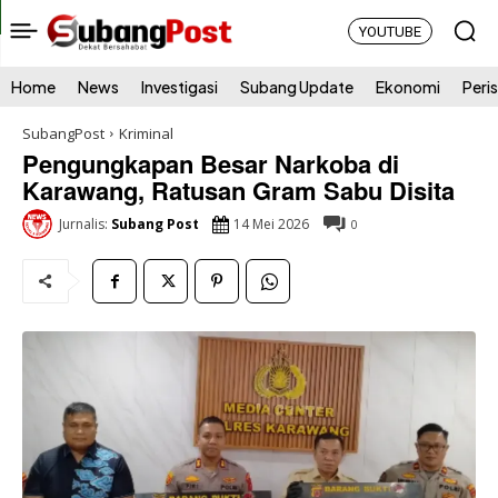
YOUTUBE
Home
News
Investigasi
Subang Update
Ekonomi
Peri
SubangPost
Kriminal
Pengungkapan Besar Narkoba di
Karawang, Ratusan Gram Sabu Disita
14 Mei 2026
Jurnalis:
Subang Post
0