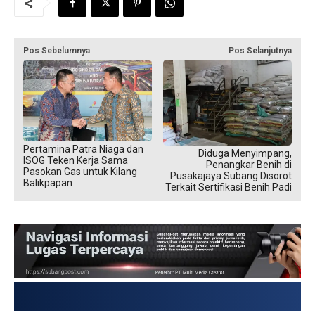
Pos Sebelumnya
Pos Selanjutnya
Pertamina Patra Niaga dan
Diduga Menyimpang,
ISOG Teken Kerja Sama
Penangkar Benih di
Pasokan Gas untuk Kilang
Pusakajaya Subang Disorot
Balikpapan
Terkait Sertifikasi Benih Padi
USD → Rp 17.859,9