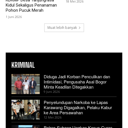
18 Mei 2026
Kidul Sekaligus Penanaman
Pohon Pucuk Merah
1 Juni 2026
Muat lebih banyak
KRIMINAL
Diduga Jadi Korban Penculikan dan
Intimidasi, Pengusaha Asal Bogor
Minta Keadilan Ditegakkan
9 Juni 2026
Penyelundupan Narkoba ke Lapas
Karawang Digagalkan, Pelaku Kabur
ke Area Persawahan
12 Mei 2026
Polres Subang Ungkap Kasus Curas