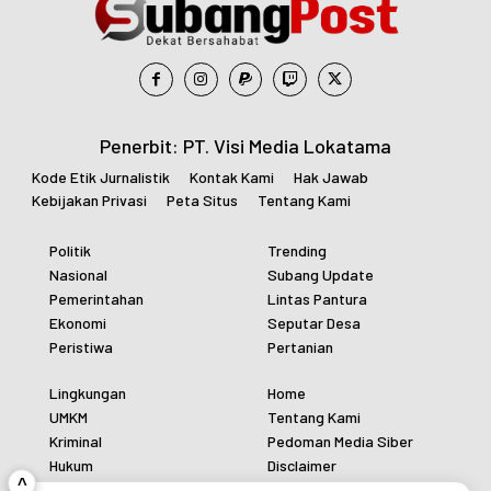
Penerbit: PT. Visi Media Lokatama
Kode Etik Jurnalistik
Kontak Kami
Hak Jawab
Kebijakan Privasi
Peta Situs
Tentang Kami
Politik
Trending
Nasional
Subang Update
Pemerintahan
Lintas Pantura
Ekonomi
Seputar Desa
Peristiwa
Pertanian
Lingkungan
Home
UMKM
Tentang Kami
Kriminal
Pedoman Media Siber
Hukum
Disclaimer
^
Polri
Redaksi