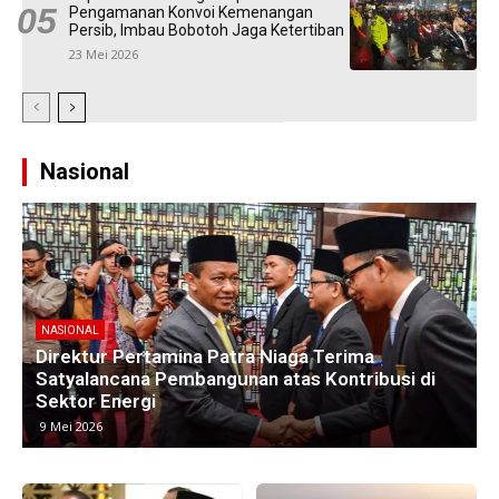
Pengamanan Konvoi Kemenangan
Persib, Imbau Bobotoh Jaga Ketertiban
23 Mei 2026
Nasional
NASIONAL
Kawasan Industri di Timur Jakarta Menyusut,
M
Subang Jadi Harapan Baru Investor
8 Mei 2026