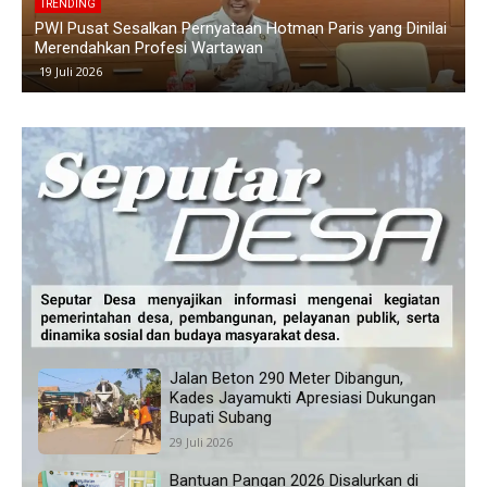
TRENDING
i
Polemik Siswa Tidak Naik Kelas di SMAN 1 Blanakan
K
Memanas, Wali Murid Tuding Sekolah Tidak Transparan
K
24 Juni 2026
Jalan Beton 290 Meter Dibangun,
Kades Jayamukti Apresiasi Dukungan
Bupati Subang
29 Juli 2026
Bantuan Pangan 2026 Disalurkan di