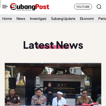
YOUTUBE
Home
News
Investigasi
Subang Update
Ekonomi
Peri
Latest News