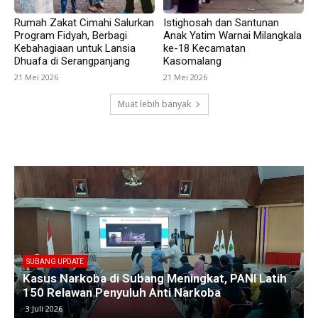
Rumah Zakat Cimahi Salurkan
Istighosah dan Santunan
Program Fidyah, Berbagi
Anak Yatim Warnai Milangkala
Kebahagiaan untuk Lansia
ke-18 Kecamatan
Dhuafa di Serangpanjang
Kasomalang
21 Mei 2026
21 Mei 2026
Muat lebih banyak
SUBANG UPDATE
Empat Kades di Blanakan Bahas Penataan Batas
Kawasan Hutan untuk Revitalisasi Tambak
Pantura
25 Juni 2026