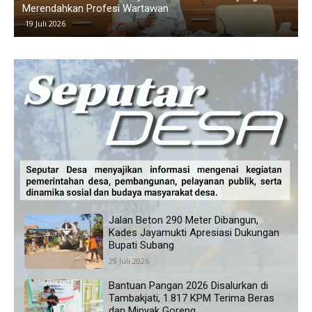
Memanas, Wali Murid Tuding Sekolah Tidak Transparan
K
24 Juni 2026
Jalan Beton 290 Meter Dibangun,
Kades Jayamukti Apresiasi Dukungan
Bupati Subang
29 Juli 2026
Bantuan Pangan 2026 Disalurkan di
Tambakjati, 1.817 KPM Terima Beras
dan Minyak Goreng