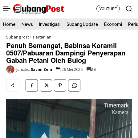
YOUTUBE
Home
News
Investigasi
Subang Update
Ekonomi
Peri
SubangPost
Pertanian
Penuh Semangat, Babinsa Koramil
0507/Pabuaran Dampingi Penyerapan
Gabah Petani Oleh Bulog
26 Mei 2026
Jurnalis:
Sacim Zein
0