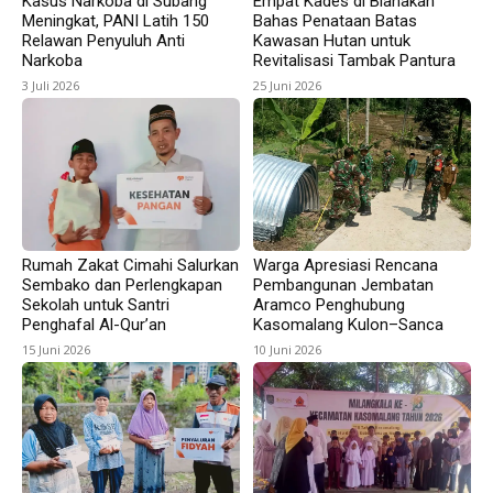
Kasus Narkoba di Subang
Empat Kades di Blanakan
Meningkat, PANI Latih 150
Bahas Penataan Batas
Relawan Penyuluh Anti
Kawasan Hutan untuk
Narkoba
Revitalisasi Tambak Pantura
3 Juli 2026
25 Juni 2026
Rumah Zakat Cimahi Salurkan
Warga Apresiasi Rencana
Sembako dan Perlengkapan
Pembangunan Jembatan
Sekolah untuk Santri
Aramco Penghubung
Penghafal Al-Qur’an
Kasomalang Kulon–Sanca
15 Juni 2026
10 Juni 2026