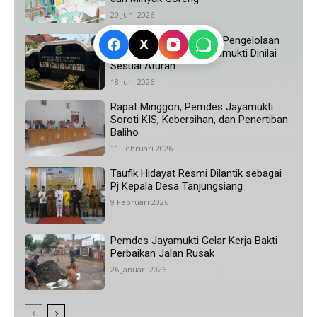
20 Juni 2026
Hasil Audit Irda Subang, Pengelolaan
X
Keuangan Pemdes Jayamukti Dinilai
Sesuai Aturan
18 Juni 2026
Rapat Minggon, Pemdes Jayamukti
Soroti KIS, Kebersihan, dan Penertiban
Baliho
11 Februari 2026
Taufik Hidayat Resmi Dilantik sebagai
Pj Kepala Desa Tanjungsiang
9 Februari 2026
Pemdes Jayamukti Gelar Kerja Bakti
Perbaikan Jalan Rusak
26 Januari 2026