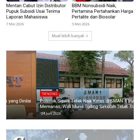
Mentan Cabut Izin Distributor
BBM Nonsubsidi Naik,
Pupuk Subsidi Usai Terima
Pertamina Pertahankan Harga
Laporan Mahasiswa
Pertalite dan Biosolar
7 Mei 2026
5 Mei 2026
Muat lebih banyak
TRENDING
i
Polemik Siswa Tidak Naik Kelas di SMAN 1 Blanakan
K
Memanas, Wali Murid Tuding Sekolah Tidak Transparan
K
24 Juni 2026