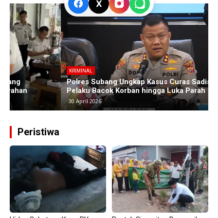
X
KRIMINAL
Polres Subang Ungkap Kasus Curas Sadis di Ciasem,
P
Pelaku Bacok Korban hingga Luka Parah
C
30 April 2026
Peristiwa