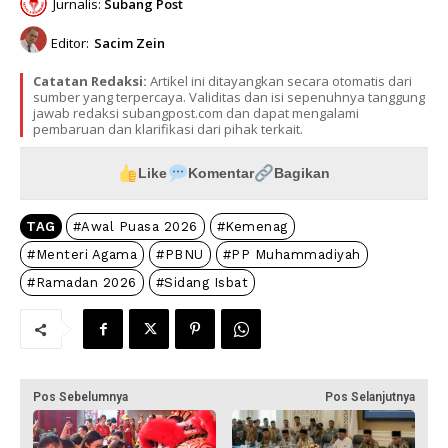
Jurnalis:
Subang Post
Editor:
Sacim Zein
Catatan Redaksi:
Artikel ini ditayangkan secara otomatis dari
sumber yang terpercaya. Validitas dan isi sepenuhnya tanggung
jawab redaksi subangpost.com dan dapat mengalami
pembaruan dan klarifikasi dari pihak terkait.
Like
Komentar
Bagikan
TAG
#Awal Puasa 2026
#Kemenag
#Menteri Agama
#PBNU
#PP Muhammadiyah
#Ramadan 2026
#Sidang Isbat
Pos Sebelumnya
Pos Selanjutnya