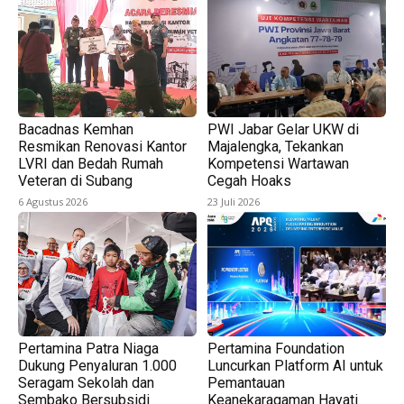
Bacadnas Kemhan
PWI Jabar Gelar UKW di
Resmikan Renovasi Kantor
Majalengka, Tekankan
LVRI dan Bedah Rumah
Kompetensi Wartawan
Veteran di Subang
Cegah Hoaks
6 Agustus 2026
23 Juli 2026
Pertamina Patra Niaga
Pertamina Foundation
Dukung Penyaluran 1.000
Luncurkan Platform AI untuk
Seragam Sekolah dan
Pemantauan
Sembako Bersubsidi
Keanekaragaman Hayati