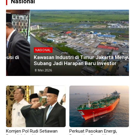
Nasional
NASIONAL
Kawasan Industri di Timur Jakarta Menyusut,
M
Subang Jadi Harapan Baru Investor
8 Mei 2026
Komjen Pol Rudi Setiawan
Perkuat Pasokan Energi,