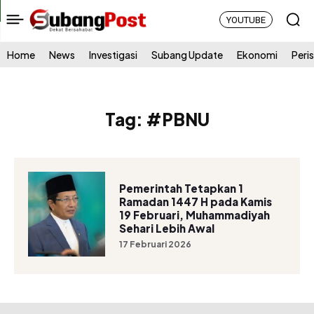
YOUTUBE
Home
News
Investigasi
Subang Update
Ekonomi
Peri
Tag:
#PBNU
Pemerintah Tetapkan 1
Ramadan 1447 H pada Kamis
19 Februari, Muhammadiyah
Sehari Lebih Awal
17 Februari 2026