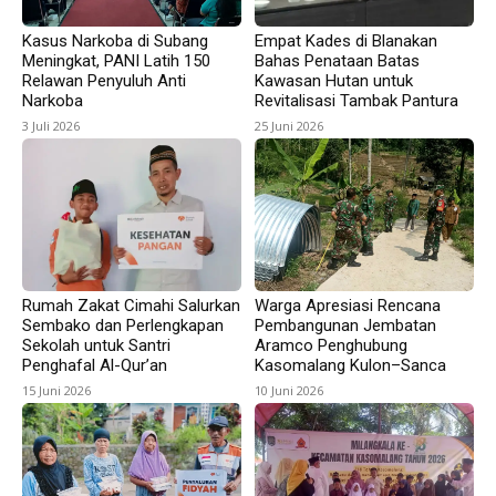
Kasus Narkoba di Subang
Empat Kades di Blanakan
Meningkat, PANI Latih 150
Bahas Penataan Batas
Relawan Penyuluh Anti
Kawasan Hutan untuk
Narkoba
Revitalisasi Tambak Pantura
3 Juli 2026
25 Juni 2026
Rumah Zakat Cimahi Salurkan
Warga Apresiasi Rencana
Sembako dan Perlengkapan
Pembangunan Jembatan
Sekolah untuk Santri
Aramco Penghubung
Penghafal Al-Qur’an
Kasomalang Kulon–Sanca
15 Juni 2026
10 Juni 2026