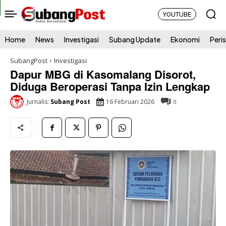
YOUTUBE
Home
News
Investigasi
Subang Update
Ekonomi
Peri
SubangPost
Investigasi
Dapur MBG di Kasomalang Disorot,
Diduga Beroperasi Tanpa Izin Lengkap
16 Februari 2026
Jurnalis:
Subang Post
0