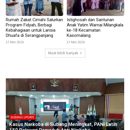
Rumah Zakat Cimahi Salurkan
Istighosah dan Santunan
Program Fidyah, Berbagi
Anak Yatim Warnai Milangkala
Kebahagiaan untuk Lansia
ke-18 Kecamatan
Dhuafa di Serangpanjang
Kasomalang
21 Mei 2026
21 Mei 2026
Muat lebih banyak
SUBANG UPDATE
Empat Kades di Blanakan Bahas Penataan Batas
atih
Kawasan Hutan untuk Revitalisasi Tambak