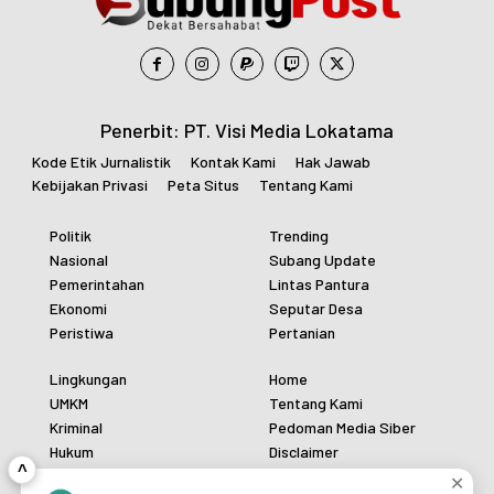
Penerbit: PT. Visi Media Lokatama
Kode Etik Jurnalistik
Kontak Kami
Hak Jawab
Kebijakan Privasi
Peta Situs
Tentang Kami
Politik
Trending
Nasional
Subang Update
Pemerintahan
Lintas Pantura
Ekonomi
Seputar Desa
Peristiwa
Pertanian
Lingkungan
Home
UMKM
Tentang Kami
Kriminal
Pedoman Media Siber
Hukum
Disclaimer
^
Polri
Redaksi
✕