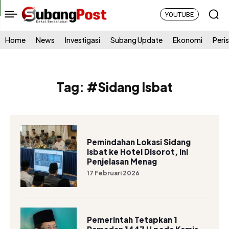
YOUTUBE
Home
News
Investigasi
Subang Update
Ekonomi
Peri
Tag:
#Sidang Isbat
Pemindahan Lokasi Sidang
Isbat ke Hotel Disorot, Ini
Penjelasan Menag
17 Februari 2026
Pemerintah Tetapkan 1