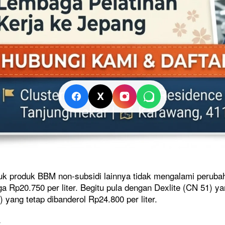
X
TRENDING
ak Naik Kelas di
Kapolres Karawang Pimpin
 Memanas, Wali
Pengamanan Konvoi Kemenangan
olah Tidak
Persib, Imbau Bobotoh Jaga
Ketertiban
uk produk BBM non-subsidi lainnya tidak mengalami peruba
23 Mei 2026
a Rp20.750 per liter. Begitu pula dengan Dexlite (CN 51) ya
 yang tetap dibanderol Rp24.800 per liter.
x