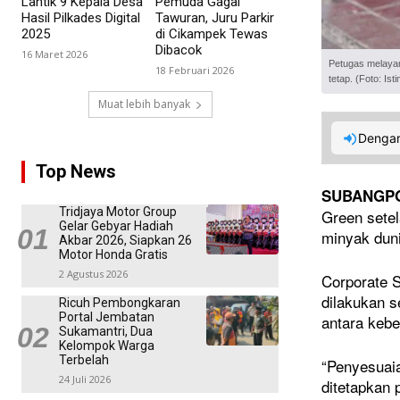
Lantik 9 Kepala Desa
Pemuda Gagal
Hasil Pilkades Digital
Tawuran, Juru Parkir
2025
di Cikampek Tewas
Dibacok
16 Maret 2026
Petugas melayan
18 Februari 2026
tetap. (Foto: Is
Muat lebih banyak
Dengar
Top News
SUBANGP
Tridjaya Motor Group
Green sete
Gelar Gebyar Hadiah
minyak dun
Akbar 2026, Siapkan 26
Motor Honda Gratis
2 Agustus 2026
Corporate 
dilakukan s
Ricuh Pembongkaran
Portal Jembatan
antara kebe
Sukamantri, Dua
Kelompok Warga
Terbelah
“Penyesuaia
24 Juli 2026
ditetapkan 