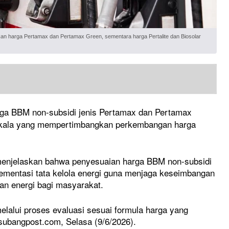
an harga Pertamax dan Pertamax Green, sementara harga Pertalite dan Biosolar
rga BBM non-subsidi jenis Pertamax dan Pertamax
berkala yang mempertimbangkan perkembangan harga
menjelaskan bahwa penyesuaian harga BBM non-subsidi
lementasi tata kelola energi guna menjaga keseimbangan
kan energi bagi masyarakat.
lalui proses evaluasi sesuai formula harga yang
 subangpost.com, Selasa (9/6/2026).