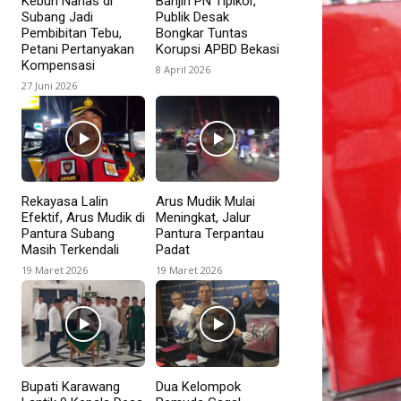
Kebun Nanas di
Banjiri PN Tipikor,
Subang Jadi
Publik Desak
Pembibitan Tebu,
Bongkar Tuntas
Petani Pertanyakan
Korupsi APBD Bekasi
Kompensasi
8 April 2026
27 Juni 2026
Rekayasa Lalin
Arus Mudik Mulai
Efektif, Arus Mudik di
Meningkat, Jalur
Pantura Subang
Pantura Terpantau
Masih Terkendali
Padat
19 Maret 2026
19 Maret 2026
Bupati Karawang
Dua Kelompok