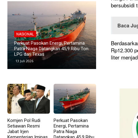
bersubsidi 
Baca Ju
NASIONAL
NASIONAL
Berdasarka
Direktur Pertamina Patra Niaga
Kawasan Industri
Terima Satyalancana Pembangunan
Menyusut, Suban
Rp12.300 pe
atas Kontribusi di Sektor Energi
Investor
liter menjad
9 Mei 2026
8 Mei 2026
Komjen Pol Rudi
Perkuat Pasokan
Setiawan Resmi
Energi, Pertamina
Jabat Irjen
Patra Niaga
Kementerian Imipas
Datangkan 45,9 Ribu