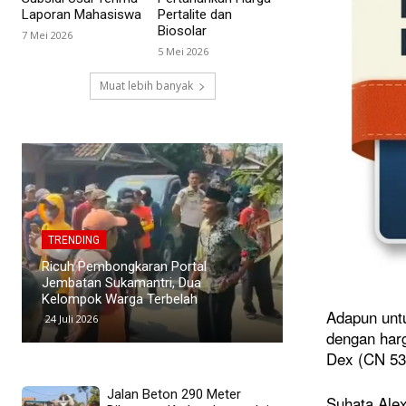
Laporan Mahasiswa
Pertalite dan
Biosolar
7 Mei 2026
5 Mei 2026
Muat lebih banyak
TRENDING
TRENDING
Polemik Siswa Tid
PWI Pusat Sesalkan Pernyataan
SMAN 1 Blanakan
Hotman Paris yang Dinilai
Murid Tuding Sek
Merendahkan Profesi Wartawan
Transparan
Adapun unt
19 Juli 2026
24 Juni 2026
dengan harg
Dex (CN 53)
Jalan Beton 290 Meter
Suhata Ale