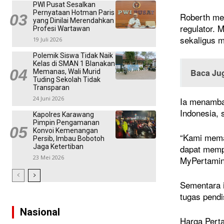
PWI Pusat Sesalkan
Pernyataan Hotman Paris
Roberth men
yang Dinilai Merendahkan
regulator. 
Profesi Wartawan
sekaligus m
19 Juli 2026
Polemik Siswa Tidak Naik
Kelas di SMAN 1 Blanakan
Baca Ju
Memanas, Wali Murid
Tuding Sekolah Tidak
Transparan
24 Juni 2026
Ia menambah
Indonesia, 
Kapolres Karawang
Pimpin Pengamanan
Konvoi Kemenangan
“Kami mema
Persib, Imbau Bobotoh
Jaga Ketertiban
dapat mempe
23 Mei 2026
MyPertamina
Sementara 
tugas pendi
Nasional
Harga Perta