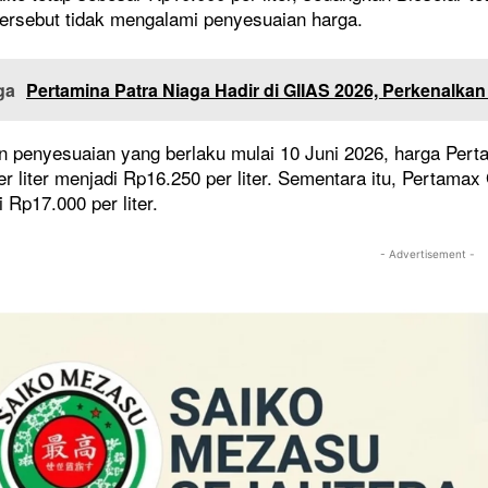
tersebut tidak mengalami penyesuaian harga.
ga
Pertamina Patra Niaga Hadir di GIIAS 2026, Perkenalkan
NASIONAL
n penyesuaian yang berlaku mulai 10 Juni 2026, harga Per
 di Timur Jakarta
Mentan Cabut Izin Distributor Pupuk
g Jadi Harapan Baru
Subsidi Usai Terima Laporan
r liter menjadi Rp16.250 per liter. Sementara itu, Pertama
Mahasiswa
i Rp17.000 per liter.
7 Mei 2026
- Advertisement -