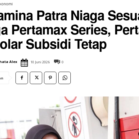
konomi
amina Patra Niaga Sesu
a Pertamax Series, Pert
SUBANG UPDATE
olar Subsidi Tetap
Blanakan Bahas
Rumah Zakat Cimahi Salurkan
Kawasan Hutan
Sembako dan Perlengkapan Sekolah
si Tambak Pantura
untuk Santri Penghafal Al-Qur’an
15 Juni 2026
hata Alex
10 Juni 2026
0
an