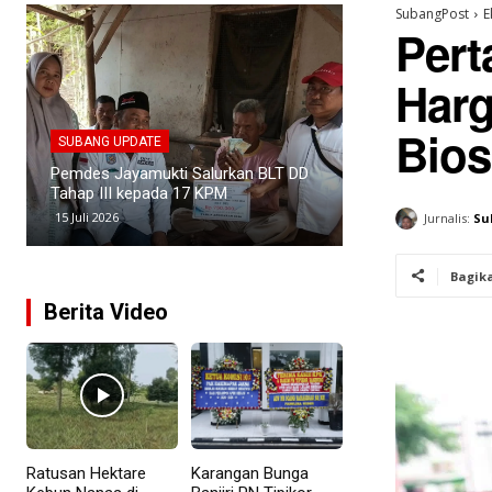
SubangPost
E
Pert
Harg
SUBANG UPDATE
SUBANG UPDATE
Bios
Kasus Narkoba di Subang Meningkat,
Empat Kades di 
PANI Latih 150 Relawan Penyuluh
Penataan Batas 
Anti Narkoba
untuk Revitalisa
3 Juli 2026
25 Juni 2026
Jurnalis:
Su
Bagik
Berita Video
Ratusan Hektare
Karangan Bunga