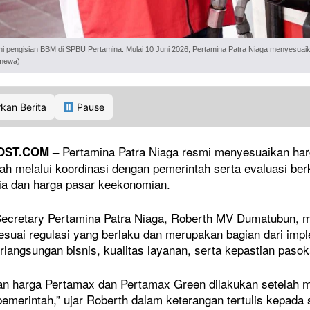
i pengisian BBM di SPBU Pertamina. Mulai 10 Juni 2026, Pertamina Patra Niaga menyesuaik
timewa)
kan Berita
Pause
Pertamina Patra Niaga resmi menyesuaikan ha
OST.COM
–
lah melalui koordinasi dengan pemerintah serta evaluasi 
ia dan harga pasar keekonomian.
Secretary Pertamina Patra Niaga, Roberth MV Dumatubun, 
esuai regulasi yang berlaku dan merupakan bagian dari imp
rlangsungan bisnis, kualitas layanan, serta kepastian paso
n harga Pertamax dan Pertamax Green dilakukan setelah me
pemerintah,” ujar Roberth dalam keterangan tertulis kepada