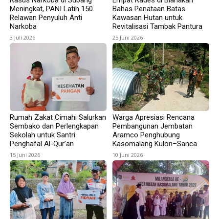
Kasus Narkoba di Subang
Empat Kades di Blanakan
Meningkat, PANI Latih 150
Bahas Penataan Batas
Relawan Penyuluh Anti
Kawasan Hutan untuk
Narkoba
Revitalisasi Tambak Pantura
3 Juli 2026
25 Juni 2026
Rumah Zakat Cimahi Salurkan
Warga Apresiasi Rencana
Sembako dan Perlengkapan
Pembangunan Jembatan
Sekolah untuk Santri
Aramco Penghubung
Penghafal Al-Qur’an
Kasomalang Kulon–Sanca
15 Juni 2026
10 Juni 2026