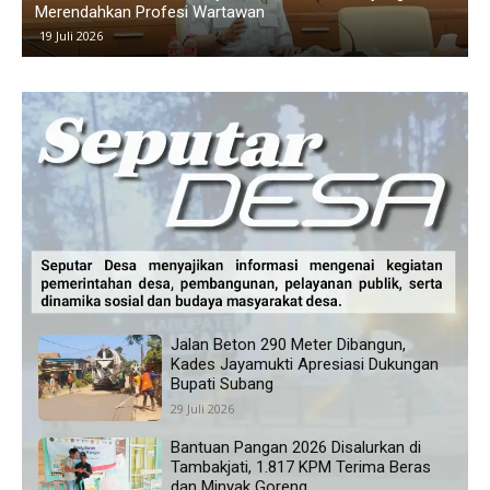
Memanas, Wali Murid Tuding Sekolah Tidak Transparan
K
24 Juni 2026
Jalan Beton 290 Meter Dibangun,
Kades Jayamukti Apresiasi Dukungan
Bupati Subang
29 Juli 2026
Bantuan Pangan 2026 Disalurkan di
Tambakjati, 1.817 KPM Terima Beras
dan Minyak Goreng