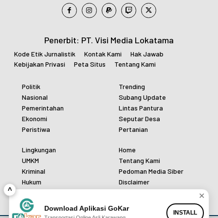
Penerbit: PT. Visi Media Lokatama
Kode Etik Jurnalistik
Kontak Kami
Hak Jawab
Kebijakan Privasi
Peta Situs
Tentang Kami
Politik
Trending
Nasional
Subang Update
Pemerintahan
Lintas Pantura
Ekonomi
Seputar Desa
Peristiwa
Pertanian
Lingkungan
Home
UMKM
Tentang Kami
Kriminal
Pedoman Media Siber
Hukum
Disclaimer
^
Polri
Redaksi
✕
Download Aplikasi GoKar
INSTALL
Transportasi Online Asli Karawang