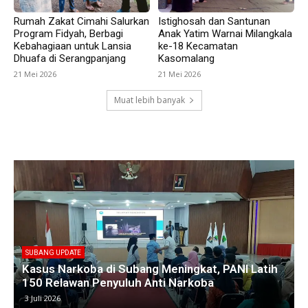
Rumah Zakat Cimahi Salurkan
Istighosah dan Santunan
Program Fidyah, Berbagi
Anak Yatim Warnai Milangkala
Kebahagiaan untuk Lansia
ke-18 Kecamatan
Dhuafa di Serangpanjang
Kasomalang
21 Mei 2026
21 Mei 2026
Muat lebih banyak
SUBANG UPDATE
Empat Kades di Blanakan Bahas Penataan Batas
Kawasan Hutan untuk Revitalisasi Tambak
Pantura
25 Juni 2026