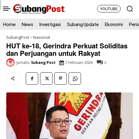
YOUTUBE
Home
News
Investigasi
Subang Update
Ekonomi
Peri
SubangPost
Nasional
HUT ke-18, Gerindra Perkuat Soliditas
dan Perjuangan untuk Rakyat
7 Februari 2026
Jurnalis:
Subang Post
0