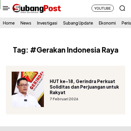
YOUTUBE
Home
News
Investigasi
Subang Update
Ekonomi
Peri
Tag:
#Gerakan Indonesia Raya
HUT ke-18, Gerindra Perkuat
Soliditas dan Perjuangan untuk
Rakyat
7 Februari 2026