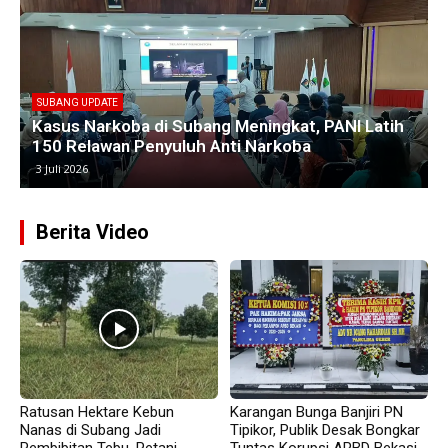
SUBANG UPDATE
Empat Kades di Blanakan Bahas Penataan Batas
Kawasan Hutan untuk Revitalisasi Tambak
Pantura
25 Juni 2026
Berita Video
Ratusan Hektare Kebun
Karangan Bunga Banjiri PN
Nanas di Subang Jadi
Tipikor, Publik Desak Bongkar
Pembibitan Tebu, Petani
Tuntas Korupsi APBD Bekasi