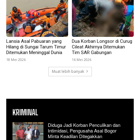
Lansia Asal Pabuaran yang
Dua Korban Longsor di Curug
Hilang di Sungai Tarum Timur
Cileat Akhirnya Ditemukan
Ditemukan Meninggal Dunia
Tim SAR Gabungan
18 Mei 2026
16 Mei 2026
Muat lebih banyak
KRIMINAL
Diduga Jadi Korban Penculikan dan
Intimidasi, Pengusaha Asal Bogor
Minta Keadilan Ditegakkan