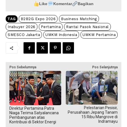
Like
Komentar
Bagikan
TAG
B2B2G Expo 2026
Business Matching
Inabuyer 2026
Pertamina
Rantai Pasok Nasional
SMESCO Jakarta
UMKM Indonesia
UMKM Pertamina
Pos Sebelumnya
Pos Selanjutnya
Pelestarian Pesisir,
Direktur Pertamina Patra
Perusahaan Jepang Tanam
Niaga Terima Satyalancana
15 Ribu Mangrove di
Pembangunan atas
Indramayu
Kontribusi di Sektor Energi