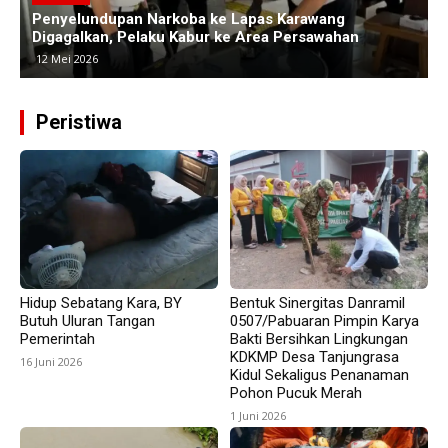
Polres Subang Ungkap Kasus Curas Sadis di Ciasem,
P
Pelaku Bacok Korban hingga Luka Parah
C
30 April 2026
Peristiwa
Hidup Sebatang Kara, BY
Bentuk Sinergitas Danramil
Butuh Uluran Tangan
0507/Pabuaran Pimpin Karya
Pemerintah
Bakti Bersihkan Lingkungan
KDKMP Desa Tanjungrasa
16 Juni 2026
Kidul Sekaligus Penanaman
Pohon Pucuk Merah
1 Juni 2026