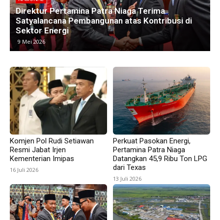
NASIONAL
Kawasan Industri di Timur Jakarta Menyusut,
M
Subang Jadi Harapan Baru Investor
8 Mei 2026
Komjen Pol Rudi Setiawan
Perkuat Pasokan Energi,
Resmi Jabat Irjen
Pertamina Patra Niaga
Kementerian Imipas
Datangkan 45,9 Ribu Ton LPG
dari Texas
16 Juli 2026
13 Juli 2026