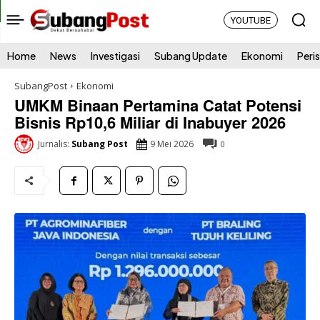
YOUTUBE
Home
News
Investigasi
Subang Update
Ekonomi
Peri
SubangPost
Ekonomi
UMKM Binaan Pertamina Catat Potensi
Bisnis Rp10,6 Miliar di Inabuyer 2026
9 Mei 2026
Jurnalis:
Subang Post
0