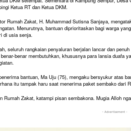
etua DKM setempat. Sementara di Kampung Sempur, Desa Ci
pingi Ketua RT dan Ketua DKM.
tor Rumah Zakat, H. Muhammad Sutisna Sanjaya, mengatakan
gatan. Menurutnya, bantuan diprioritaskan bagi warga yan
NASIONAL
i di usia senja.
 di Timur Jakarta
Mentan Cabut Izin Distributor Pupuk
g Jadi Harapan Baru
Subsidi Usai Terima Laporan
lah, seluruh rangkaian penyaluran berjalan lancar dan penuh
Mahasiswa
benar-benar membutuhkan, khususnya para lansia duafa yang
7 Mei 2026
giatan.
penerima bantuan, Ma Uju (75), mengaku bersyukur atas bant
rhana itu tampak haru saat menerima paket sembako dari 
un Rumah Zakat, katampi pisan sembakona. Mugia Alloh nga
- Advertisement -