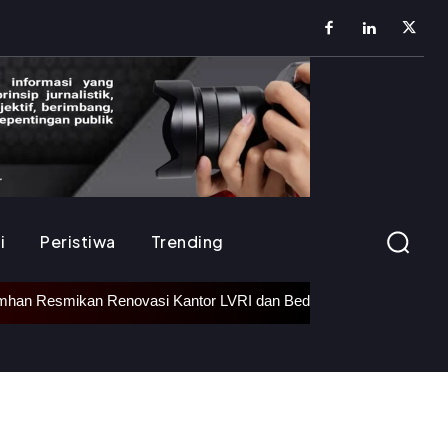
i
Peristiwa
Trending
vasi Kantor LVRI dan Bedah Rumah Veteran di Subang
•
Tri