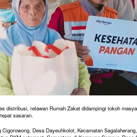
es distribusi, relawan Rumah Zakat didampingi tokoh masy
 tepat sasaran.
 Cigorowong, Desa Dayeuhkolot, Kecamatan Sagalaherang, 