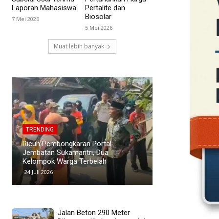
Laporan Mahasiswa
Pertalite dan
Biosolar
7 Mei 2026
5 Mei 2026
Muat lebih banyak
TRENDING
TRENDING
Polemik Siswa Tid
PWI Pusat Sesalkan Pernyataan
SMAN 1 Blanakan
Hotman Paris yang Dinilai
Murid Tuding Sek
Merendahkan Profesi Wartawan
Transparan
19 Juli 2026
24 Juni 2026
Jalan Beton 290 Meter