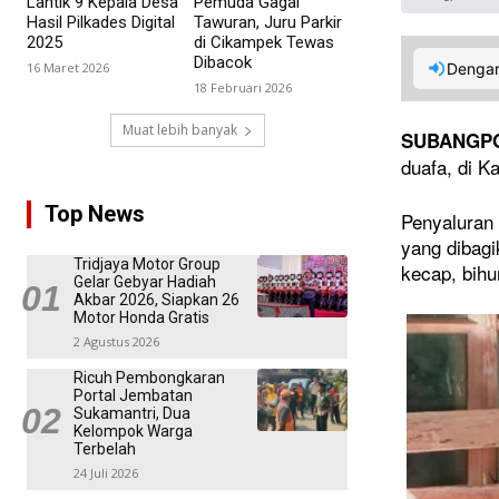
Lantik 9 Kepala Desa
Pemuda Gagal
Hasil Pilkades Digital
Tawuran, Juru Parkir
2025
di Cikampek Tewas
Dibacok
16 Maret 2026
Dengar
18 Februari 2026
Muat lebih banyak
SUBANGP
duafa, di K
Top News
Penyaluran
yang dibagi
Tridjaya Motor Group
kecap, bihu
Gelar Gebyar Hadiah
Akbar 2026, Siapkan 26
Motor Honda Gratis
2 Agustus 2026
Ricuh Pembongkaran
Portal Jembatan
Sukamantri, Dua
Kelompok Warga
Terbelah
24 Juli 2026