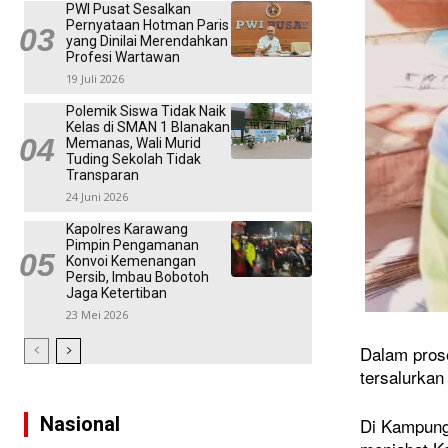
PWI Pusat Sesalkan
Pernyataan Hotman Paris
yang Dinilai Merendahkan
Profesi Wartawan
19 Juli 2026
Polemik Siswa Tidak Naik
Kelas di SMAN 1 Blanakan
Memanas, Wali Murid
Tuding Sekolah Tidak
Transparan
24 Juni 2026
Kapolres Karawang
Pimpin Pengamanan
Konvoi Kemenangan
Persib, Imbau Bobotoh
Jaga Ketertiban
23 Mei 2026
Dalam pros
tersalurkan
Nasional
Di Kampung