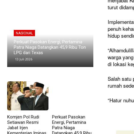
menjabat K
turut didam
Implementa
penuh kehan
NASIONAL
NASIONAL
hidup sendir
Direktur Pertamina Patra Niaga
Kawasan Industri
Terima Satyalancana Pembangunan
Menyusut, Suban
“Alhamdulil
atas Kontribusi di Sektor Energi
Investor
warga yang 
9 Mei 2026
8 Mei 2026
di lokasi ke
Salah satu 
rumah sede
“Hatur nuh
Komjen Pol Rudi
Perkuat Pasokan
Setiawan Resmi
Energi, Pertamina
Jabat Irjen
Patra Niaga
Kementerian Imipas
Datangkan 45,9 Ribu