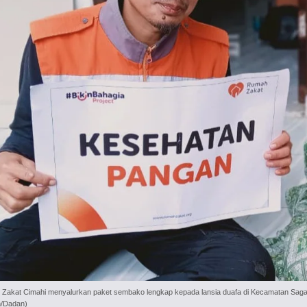
akat Cimahi menyalurkan paket sembako lengkap kepada lansia duafa di Kecamatan Sagal
/Dadan)