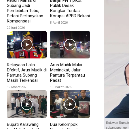
Kebun Nanas di
Banjiri PN Tipikor,
Subang Jadi
Publik Desak
Pembibitan Tebu,
Bongkar Tuntas
Petani Pertanyakan
Korupsi APBD Bekasi
Kompensasi
8 April 2026
27 Juni 2026
Rekayasa Lalin
Arus Mudik Mulai
Efektif, Arus Mudik di
Meningkat, Jalur
Pantura Subang
Pantura Terpantau
Masih Terkendali
Padat
19 Maret 2026
19 Maret 2026
Relawan Rumah Z
Bupati Karawang
Dua Kelompok
subangpost.com