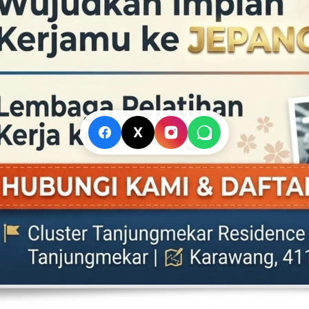
X
TRENDING
ak Naik Kelas di
Kapolres Karawang Pimpin
 Memanas, Wali
Pengamanan Konvoi Kemenangan
olah Tidak
Persib, Imbau Bobotoh Jaga
Ketertiban
23 Mei 2026