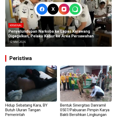
X
KRIMINAL
Polres Subang Ungkap Kasus Curas Sadis di Ciasem,
P
Pelaku Bacok Korban hingga Luka Parah
C
30 April 2026
Peristiwa
Hidup Sebatang Kara, BY
Bentuk Sinergitas Danramil
Butuh Uluran Tangan
0507/Pabuaran Pimpin Karya
Pemerintah
Bakti Bersihkan Lingkungan