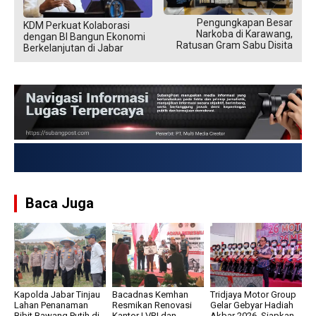
Pengungkapan Besar
KDM Perkuat Kolaborasi
Narkoba di Karawang,
dengan BI Bangun Ekonomi
Ratusan Gram Sabu Disita
Berkelanjutan di Jabar
USD → Rp 17.863,3
Baca Juga
Kapolda Jabar Tinjau
Bacadnas Kemhan
Tridjaya Motor Group
Lahan Penanaman
Resmikan Renovasi
Gelar Gebyar Hadiah
Bibit Bawang Putih di
Kantor LVRI dan
Akbar 2026, Siapkan