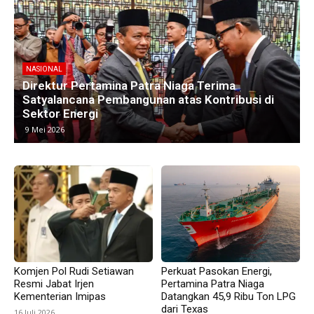
NASIONAL
Kawasan Industri di Timur Jakarta Menyusut,
M
Subang Jadi Harapan Baru Investor
8 Mei 2026
Komjen Pol Rudi Setiawan
Perkuat Pasokan Energi,
Resmi Jabat Irjen
Pertamina Patra Niaga
Kementerian Imipas
Datangkan 45,9 Ribu Ton LPG
dari Texas
16 Juli 2026