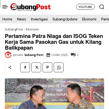
YOUTUBE
Home
News
Investigasi
Subang Update
Ekonomi
Peri
SubangPost
Ekonomi
Pertamina Patra Niaga dan ISOG Teken
Kerja Sama Pasokan Gas untuk Kilang
Balikpapan
14 Mei 2026
Jurnalis:
Subang Post
0