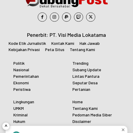
Penerbit: PT. Visi Media Lokatama
Kode Etik Jurnalistik
Kontak Kami
Hak Jawab
Kebijakan Privasi
Peta Situs
Tentang Kami
Politik
Trending
Nasional
Subang Update
Pemerintahan
Lintas Pantura
Ekonomi
Seputar Desa
Peristiwa
Pertanian
Lingkungan
Home
UMKM
Tentang Kami
Kriminal
Pedoman Media Siber
Hukum
Disclaimer
^
Polri
Redaksi
✕