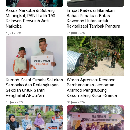
Kasus Narkoba di Subang
Empat Kades di Blanakan
Meningkat, PANI Latih 150
Bahas Penataan Batas
Relawan Penyuluh Anti
Kawasan Hutan untuk
Narkoba
Revitalisasi Tambak Pantura
3 Juli 2026
25 Juni 2026
Rumah Zakat Cimahi Salurkan
Warga Apresiasi Rencana
Sembako dan Perlengkapan
Pembangunan Jembatan
Sekolah untuk Santri
Aramco Penghubung
Penghafal Al-Qur’an
Kasomalang Kulon–Sanca
15 Juni 2026
10 Juni 2026