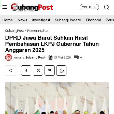
YOUTUBE
Home
News
Investigasi
Subang Update
Ekonomi
Peri
SubangPost
Pemerintahan
DPRD Jawa Barat Sahkan Hasil
Pembahasan LKPJ Gubernur Tahun
Anggaran 2025
13 Mei 2026
Jurnalis:
Subang Post
0