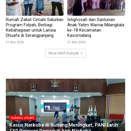
Rumah Zakat Cimahi Salurkan
Istighosah dan Santunan
Program Fidyah, Berbagi
Anak Yatim Warnai Milangkala
Kebahagiaan untuk Lansia
ke-18 Kecamatan
Dhuafa di Serangpanjang
Kasomalang
21 Mei 2026
21 Mei 2026
Muat lebih banyak
SUBANG UPDATE
Empat Kades di Blanakan Bahas Penataan Batas
Kawasan Hutan untuk Revitalisasi Tambak
Pantura