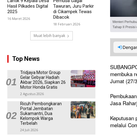
Lantik 9 Kepala Desa
Pemuda Gagal
Hasil Pilkades Digital
Tawuran, Juru Parkir
2025
di Cikampek Tewas
Dibacok
16 Maret 2026
Menteri Perhubu
18 Februari 2026
Tahap II Presisi
Muat lebih banyak
Dengar
Top News
SUBANGPOST
membuka rek
Tridjaya Motor Group
Gelar Gebyar Hadiah
Jumat (27/3
Akbar 2026, Siapkan 26
Motor Honda Gratis
2 Agustus 2026
Pembukaan r
Jasa Rahar
Ricuh Pembongkaran
Portal Jembatan
Sukamantri, Dua
Keputusan p
Kelompok Warga
Terbelah
melalui Co
24 Juli 2026