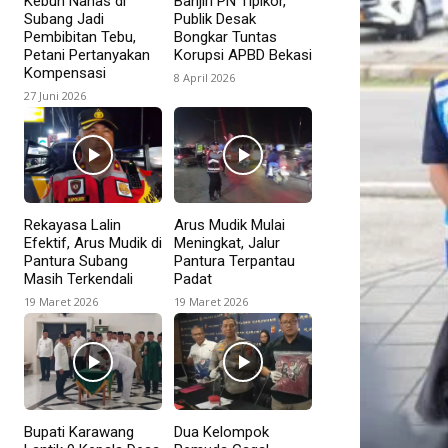
Kebun Nanas di
Banjiri PN Tipikor,
Subang Jadi
Publik Desak
Pembibitan Tebu,
Bongkar Tuntas
Petani Pertanyakan
Korupsi APBD Bekasi
Kompensasi
8 April 2026
27 Juni 2026
Rekayasa Lalin
Arus Mudik Mulai
Efektif, Arus Mudik di
Meningkat, Jalur
Pantura Subang
Pantura Terpantau
Masih Terkendali
Padat
19 Maret 2026
19 Maret 2026
Bupati Karawang
Dua Kelompok