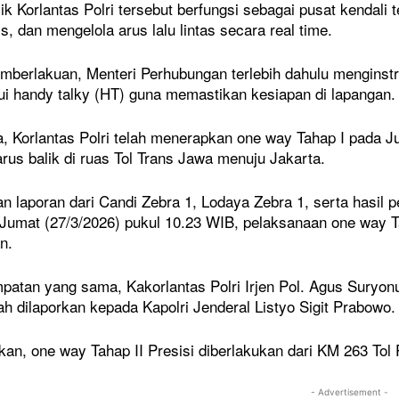
ilik Korlantas Polri tersebut berfungsi sebagai pusat kendali
s, dan mengelola arus lalu lintas secara real time.
berlakuan, Menteri Perhubungan terlebih dahulu menginstr
ui handy talky (HT) guna memastikan kesiapan di lapangan.
 Korlantas Polri telah menerapkan one way Tahap I pada J
rus balik di ruas Tol Trans Jawa menuju Jakarta.
n laporan dari Candi Zebra 1, Lodaya Zebra 1, serta hasil pe
umat (27/3/2026) pukul 10.23 WIB, pelaksanaan one way Tah
n.
atan yang sama, Kakorlantas Polri Irjen Pol. Agus Suryon
lah dilaporkan kepada Kapolri Jenderal Listyo Sigit Prabowo.
kan, one way Tahap II Presisi diberlakukan dari KM 263 T
- Advertisement -