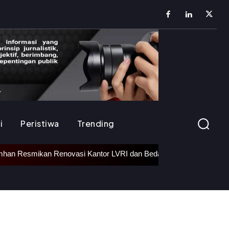
i
Peristiwa
Trending
si Kantor LVRI dan Bedah Rumah Veteran di Subang
•
Tridj