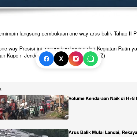
impin langsung pembukaan one way arus balik Tahap II Pre
ne way Presisi ini merupakan bagian dari Kegiatan Rutin y
an Kapolri Jenderal Listyo Sigit Prabowo. (SZ)
X
TRENDING
ak Naik Kelas di
Kapolres Karawang Pimpin
a
 Memanas, Wali
Pengamanan Konvoi Kemenangan
olah Tidak
Persib, Imbau Bobotoh Jaga
Volume Kendaraan Naik di H+8 
Ketertiban
23 Mei 2026
Arus Balik Mulai Landai, Rekay