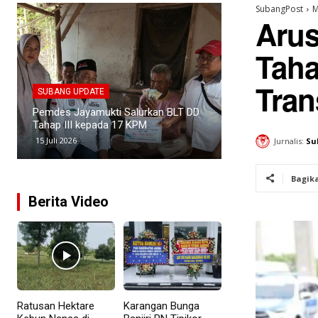
SubangPost
M
Arus
Taha
SUBANG UPDATE
SUBANG UPDATE
Tran
Kasus Narkoba di Subang Meningkat,
Empat Kades di 
PANI Latih 150 Relawan Penyuluh
Penataan Batas 
Anti Narkoba
untuk Revitalisa
3 Juli 2026
25 Juni 2026
Jurnalis:
Su
Bagik
Berita Video
Ratusan Hektare
Karangan Bunga