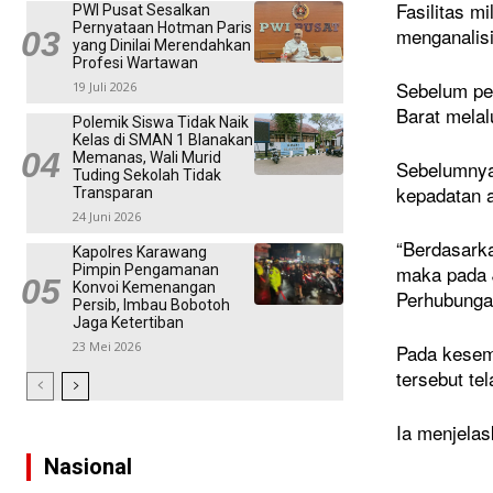
Fasilitas m
PWI Pusat Sesalkan
Pernyataan Hotman Paris
menganalisi
yang Dinilai Merendahkan
Profesi Wartawan
Sebelum pem
19 Juli 2026
Barat melal
Polemik Siswa Tidak Naik
Kelas di SMAN 1 Blanakan
Memanas, Wali Murid
Sebelumnya,
Tuding Sekolah Tidak
kepadatan a
Transparan
24 Juni 2026
“Berdasarka
Kapolres Karawang
maka pada J
Pimpin Pengamanan
Konvoi Kemenangan
Perhubunga
Persib, Imbau Bobotoh
Jaga Ketertiban
23 Mei 2026
Pada kesemp
tersebut te
Ia menjelas
Nasional