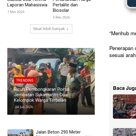
Laporan Mahasiswa
Pertalite dan
Biosolar
7 Mei 2026
5 Mei 2026
Muat lebih banyak
“Menhub mem
Penerapan o
sesuai arah
TRENDING
TRENDING
Polemik Siswa Tid
Baca Jug
PWI Pusat Sesalkan Pernyataan
SMAN 1 Blanakan
Hotman Paris yang Dinilai
Murid Tuding Sek
Merendahkan Profesi Wartawan
Transparan
19 Juli 2026
24 Juni 2026
Jalan Beton 290 Meter