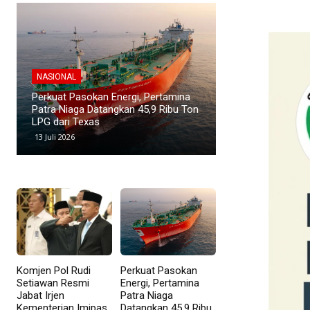
NASIONAL
NASIONAL
Direktur Pertamina Patra Niaga
Kawasan Industri
Terima Satyalancana Pembangunan
Menyusut, Suban
atas Kontribusi di Sektor Energi
Investor
9 Mei 2026
8 Mei 2026
Komjen Pol Rudi
Perkuat Pasokan
Setiawan Resmi
Energi, Pertamina
Jabat Irjen
Patra Niaga
Kementerian Imipas
Datangkan 45,9 Ribu