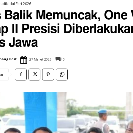
udik Idul Fitri 2026
 Balik Memuncak, One
p II Presisi Diberlakuka
SUBANG UPDATE
s Jawa
Blanakan Bahas
Rumah Zakat Cimahi Salurkan
Kawasan Hutan
Sembako dan Perlengkapan Sekolah
si Tambak Pantura
untuk Santri Penghafal Al-Qur’an
15 Juni 2026
bang Post
27 Maret 2026
0
an