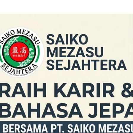
NASIONAL
 di Timur Jakarta
Mentan Cabut Izin Distributor Pupuk
g Jadi Harapan Baru
Subsidi Usai Terima Laporan
Mahasiswa
7 Mei 2026