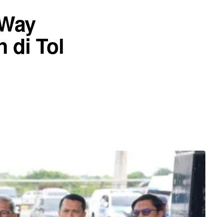
 Way
n di Tol