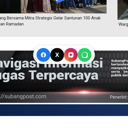
ng Bersama Mitra Strategis Gelar Santunan 100 Anak
ulan Ramadan
Warg
X
TRENDING
ak Naik Kelas di
Kapolres Karawang Pimpin
 Memanas, Wali
Pengamanan Konvoi Kemenangan
olah Tidak
Persib, Imbau Bobotoh Jaga
Ketertiban
23 Mei 2026
USD → Rp 17.863,335