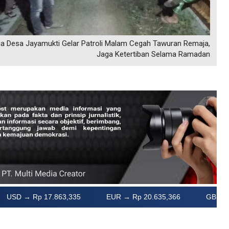
a Desa Jayamukti Gelar Patroli Malam Cegah Tawuran Remaja,
Jaga Ketertiban Selama Ramadan
EUR → Rp 20.635,366
GBP → Rp 24.071,98
JP