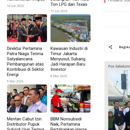
Ton LPG dari Texas
16 Juli 2026
13 Juli 2026
Bagik
Direktur Pertamina
Kawasan Industri di
Patra Niaga Terima
Timur Jakarta
Satyalancana
Menyusut, Subang
Pembangunan atas
Jadi Harapan Baru
Pos Sebelum
Kontribusi di Sektor
Investor
Energi
8 Mei 2026
9 Mei 2026
Mentan Cabut Izin
BBM Nonsubsidi
Distributor Pupuk
Naik, Pertamina
Subsidi Usai Terima
Pertahankan Harga