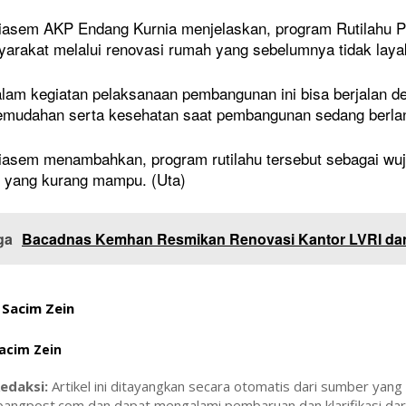
iasem AKP Endang Kurnia menjelaskan, program Rutilahu Po
yarakat melalui renovasi rumah yang sebelumnya tidak layak
lam kegiatan pelaksanaan pembangunan ini bisa berjalan d
NASIONAL
kemudahan serta kesehatan saat pembangunan sedang berla
 di Timur Jakarta
Mentan Cabut Izin Distributor Pupuk
g Jadi Harapan Baru
Subsidi Usai Terima Laporan
iasem menambahkan, program rutilahu tersebut sebagai wuj
Mahasiswa
 yang kurang mampu. (Uta)
7 Mei 2026
ga
Bacadnas Kemhan Resmikan Renovasi Kantor LVRI da
Sacim Zein
acim Zein
edaksi:
Artikel ini ditayangkan secara otomatis dari sumber yang
bangpost.com dan dapat mengalami pembaruan dan klarifikasi dari 