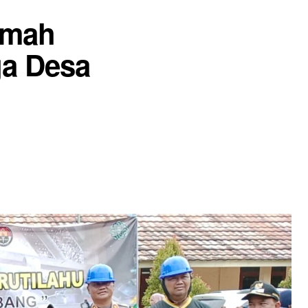
umah
ga Desa