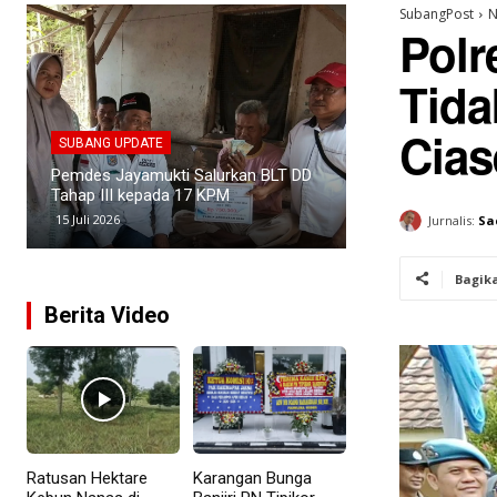
SubangPost
N
Polr
Tida
SUBANG UPDATE
SUBANG UPDATE
Cias
Kasus Narkoba di Subang Meningkat,
Empat Kades di 
PANI Latih 150 Relawan Penyuluh
Penataan Batas 
Anti Narkoba
untuk Revitalisa
3 Juli 2026
25 Juni 2026
Jurnalis:
Sa
Bagik
Berita Video
Ratusan Hektare
Karangan Bunga