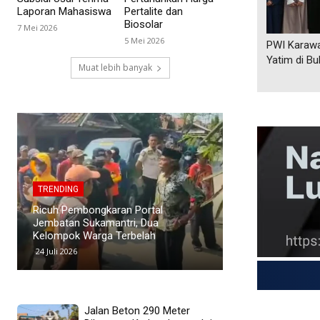
Laporan Mahasiswa
Pertalite dan
Biosolar
7 Mei 2026
5 Mei 2026
PWI Karawa
Yatim di B
Muat lebih banyak
TRENDING
TRENDING
Polemik Siswa Tid
PWI Pusat Sesalkan Pernyataan
SMAN 1 Blanakan
Hotman Paris yang Dinilai
Murid Tuding Sek
Merendahkan Profesi Wartawan
Transparan
19 Juli 2026
24 Juni 2026
Jalan Beton 290 Meter