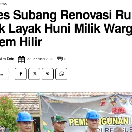
ews
es Subang Renovasi R
k Layak Huni Milik War
SUBANG UPDATE
em Hilir
Blanakan Bahas
Rumah Zakat Cimahi Salurkan
Kawasan Hutan
Sembako dan Perlengkapan Sekolah
si Tambak Pantura
untuk Santri Penghafal Al-Qur’an
15 Juni 2026
cim Zein
27 Februari 2026
0
an