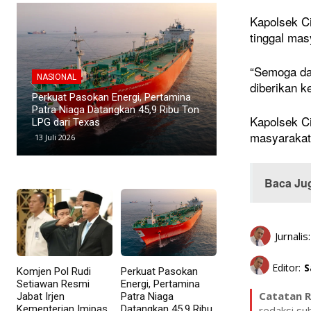
Kapolsek C
tinggal mas
“Semoga da
NASIONAL
NASIONAL
diberikan 
Direktur Pertamina Patra Niaga
Kawasan Industri
Terima Satyalancana Pembangunan
Menyusut, Suban
Kapolsek C
atas Kontribusi di Sektor Energi
Investor
masyarakat
9 Mei 2026
8 Mei 2026
Baca Ju
Jurnalis:
Editor:
S
Komjen Pol Rudi
Perkuat Pasokan
Setiawan Resmi
Energi, Pertamina
Catatan R
Jabat Irjen
Patra Niaga
Kementerian Imipas
Datangkan 45,9 Ribu
redaksi su