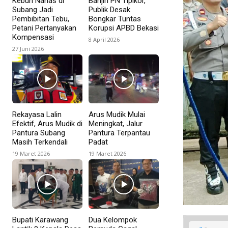
Kebun Nanas di
Banjiri PN Tipikor,
Subang Jadi
Publik Desak
Pembibitan Tebu,
Bongkar Tuntas
Petani Pertanyakan
Korupsi APBD Bekasi
Kompensasi
8 April 2026
27 Juni 2026
Rekayasa Lalin
Arus Mudik Mulai
Efektif, Arus Mudik di
Meningkat, Jalur
Pantura Subang
Pantura Terpantau
Masih Terkendali
Padat
19 Maret 2026
19 Maret 2026
Bupati Karawang
Dua Kelompok