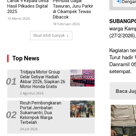
Lantik 9 Kepala Desa
Pemuda Gagal
Dengar
Hasil Pilkades Digital
Tawuran, Juru Parkir
2025
di Cikampek Tewas
Dibacok
16 Maret 2026
SUBANGP
18 Februari 2026
warga Kamp
(27/2/2026
Muat lebih banyak
Kegiatan t
Turut hadi
Top News
Danramil 05
setempat.
Tridjaya Motor Group
Gelar Gebyar Hadiah
Akbar 2026, Siapkan 26
Motor Honda Gratis
Baca Ju
2 Agustus 2026
Ricuh Pembongkaran
Portal Jembatan
Sukamantri, Dua
Kelompok Warga
Terbelah
24 Juli 2026