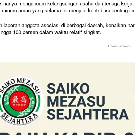
dak hanya mengancam kelangsungan usaha dan tenaga kerja,
r minum aman yang selama ini menjadi kontribusi penting in
 laporan anggota asosiasi di berbagai daerah, kenaikan ha
ngga 100 persen dalam waktu relatif singkat.
NASIONAL
 di Timur Jakarta
Mentan Cabut Izin Distributor Pupuk
- Advertisement -
g Jadi Harapan Baru
Subsidi Usai Terima Laporan
Mahasiswa
7 Mei 2026