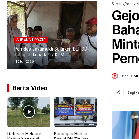
SubangPost
N
Gejo
Bah
SUBANG UPDATE
SUBANG UPDATE
Mint
Kasus Narkoba di Subang Meningkat,
Empat Kades di 
PANI Latih 150 Relawan Penyuluh
Penataan Batas 
Peme
Anti Narkoba
untuk Revitalisa
3 Juli 2026
25 Juni 2026
Jurnalis:
Su
Berita Video
Bagik
Ratusan Hektare
Karangan Bunga