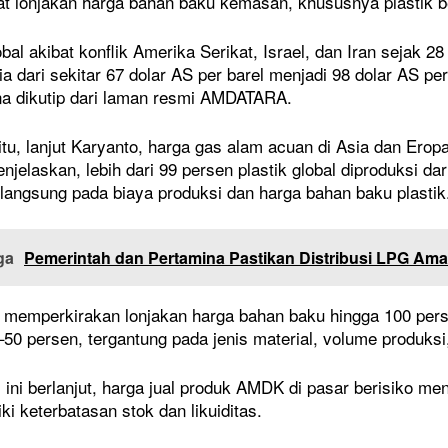
t lonjakan harga bahan baku kemasan, khususnya plastik b
obal akibat konflik Amerika Serikat, Israel, dan Iran sejak
a dari sekitar 67 dolar AS per barel menjadi 98 dolar AS pe
a dikutip dari laman resmi AMDATARA.
tu, lanjut Karyanto, harga gas alam acuan di Asia dan Erop
njelaskan, lebih dari 99 persen plastik global diproduksi da
angsung pada biaya produksi dan harga bahan baku plastik
ga
Pemerintah dan Pertamina Pastikan Distribusi LPG Ama
emperkirakan lonjakan harga bahan baku hingga 100 pers
50 persen, tergantung pada jenis material, volume produksi
i ini berlanjut, harga jual produk AMDK di pasar berisiko m
ki keterbatasan stok dan likuiditas.