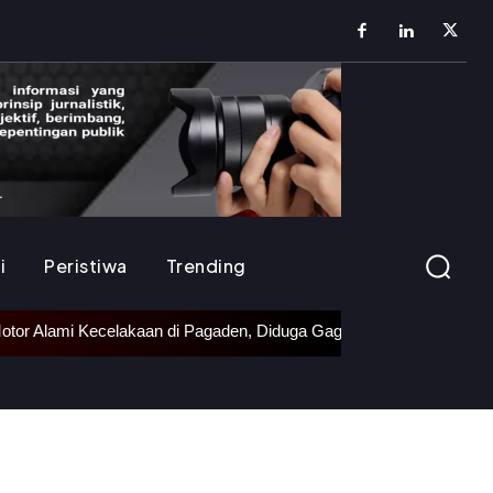
i
Peristiwa
Trending
n di Pagaden, Diduga Gagal Menyalip Truk Trailer
•
Kapolda J