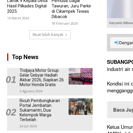
Lantik 9 Kepala Desa
Pemuda Gagal
Hasil Pilkades Digital
Tawuran, Juru Parkir
2025
di Cikampek Tewas
Dibacok
16 Maret 2026
Karyanto Wibow
18 Februari 2026
Muat lebih banyak
Dengar
Top News
SUBANGP
industri ai
Tridjaya Motor Group
Gelar Gebyar Hadiah
Akbar 2026, Siapkan 26
Kondisi ini
Motor Honda Gratis
mengganggu
2 Agustus 2026
Ricuh Pembongkaran
Portal Jembatan
Baca Ju
Sukamantri, Dua
Kelompok Warga
Terbelah
Ketua Umum
24 Juli 2026