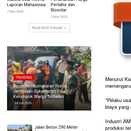
Laporan Mahasiswa
Pertalite dan
Biosolar
7 Mei 2026
5 Mei 2026
Muat lebih banyak
TRENDING
Menurut Kar
TRENDING
Polemik Siswa Tid
memengaruhi
PWI Pusat Sesalkan Pernyataan
SMAN 1 Blanakan
Hotman Paris yang Dinilai
Murid Tuding Sek
Merendahkan Profesi Wartawan
Transparan
“Pelaku usa
19 Juli 2026
24 Juni 2026
biaya yang 
Industri AM
produksi te
Jalan Beton 290 Meter