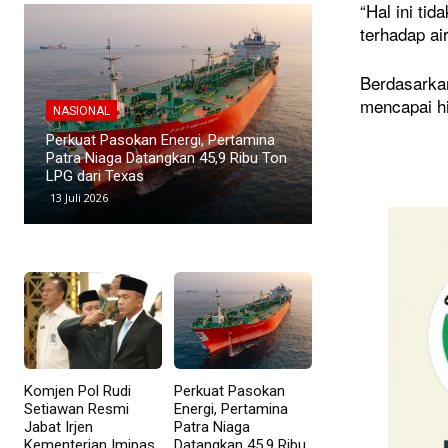
“Hal ini ti
terhadap ai
Berdasarkan
mencapai hi
NASIONAL
NASIONAL
Direktur Pertamina Patra Niaga
Kawasan Industri
Terima Satyalancana Pembangunan
Menyusut, Suban
atas Kontribusi di Sektor Energi
Investor
9 Mei 2026
8 Mei 2026
Komjen Pol Rudi
Perkuat Pasokan
Setiawan Resmi
Energi, Pertamina
Jabat Irjen
Patra Niaga
Kementerian Imipas
Datangkan 45,9 Ribu