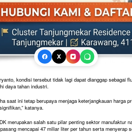
X
TRENDING
yanto, kondisi tersebut tidak lagi dapat dianggap sebagai fl
ak Naik Kelas di
Kapolres Karawang Pimpin
 daya tahan industri.
 Memanas, Wali
Pengamanan Konvoi Kemenangan
olah Tidak
Persib, Imbau Bobotoh Jaga
Ketertiban
ha saat ini tetap berupaya menjaga keterjangkauan harga 
23 Mei 2026
signifikan,” katanya.
DK merupakan salah satu pilar penting sektor manufaktur nas
rpasang mencapai 47 miliar liter per tahun serta menyerap s