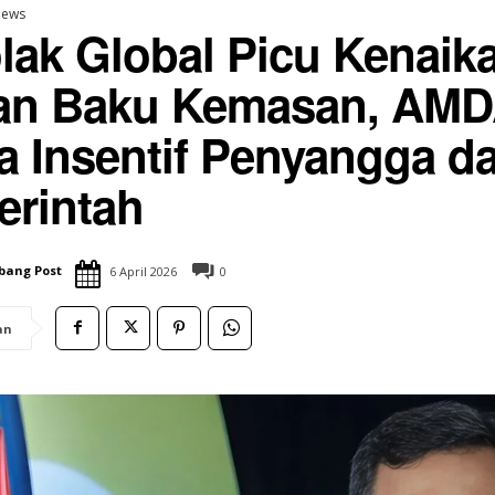
ews
lak Global Picu Kenaik
an Baku Kemasan, AM
SUBANG UPDATE
a Insentif Penyangga da
Blanakan Bahas
Rumah Zakat Cimahi Salurkan
Kawasan Hutan
Sembako dan Perlengkapan Sekolah
rintah
si Tambak Pantura
untuk Santri Penghafal Al-Qur’an
15 Juni 2026
bang Post
6 April 2026
0
an