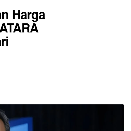
an Harga
DATARA
ri