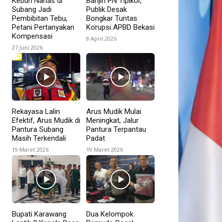
Kebun Nanas di
Banjiri PN Tipikor,
Subang Jadi
Publik Desak
Pembibitan Tebu,
Bongkar Tuntas
Petani Pertanyakan
Korupsi APBD Bekasi
Kompensasi
8 April 2026
27 Juni 2026
Rekayasa Lalin
Arus Mudik Mulai
Efektif, Arus Mudik di
Meningkat, Jalur
Pantura Subang
Pantura Terpantau
Masih Terkendali
Padat
19 Maret 2026
19 Maret 2026
Bupati Karawang
Dua Kelompok