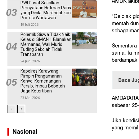
AMDK akiba
PWI Pusat Sesalkan
Pernyataan Hotman Paris
yang Dinilai Merendahkan
“Gejolak gl
Profesi Wartawan
mentah duni
19 Juli 2026
sebagaiman
Polemik Siswa Tidak Naik
Kelas di SMAN 1 Blanakan
Sementara i
Memanas, Wali Murid
Tuding Sekolah Tidak
sama. Ia me
Transparan
berdampak l
24 Juni 2026
Kapolres Karawang
Pimpin Pengamanan
Baca Ju
Konvoi Kemenangan
Persib, Imbau Bobotoh
Jaga Ketertiban
AMDATARA m
23 Mei 2026
sebesar 25–
Jika kondis
yang memili
Nasional