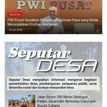
TRENDING
i
Polemik Siswa Tidak Naik Kelas di SMAN 1 Blanakan
K
Memanas, Wali Murid Tuding Sekolah Tidak Transparan
K
24 Juni 2026
Jalan Beton 290 Meter Dibangun,
Kades Jayamukti Apresiasi Dukungan
Bupati Subang