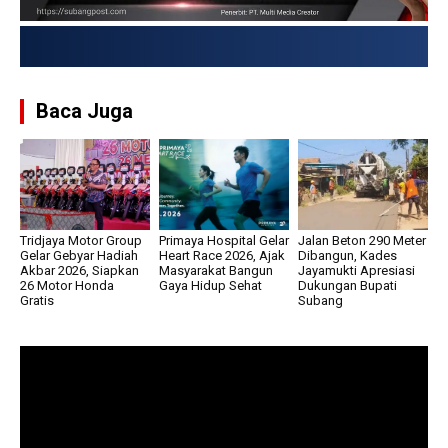
USD → Rp 1
Baca Juga
Tridjaya Motor Group
Primaya Hospital Gelar
Jalan Beton 290 Meter
Gelar Gebyar Hadiah
Heart Race 2026, Ajak
Dibangun, Kades
Akbar 2026, Siapkan
Masyarakat Bangun
Jayamukti Apresiasi
26 Motor Honda
Gaya Hidup Sehat
Dukungan Bupati
Gratis
Subang