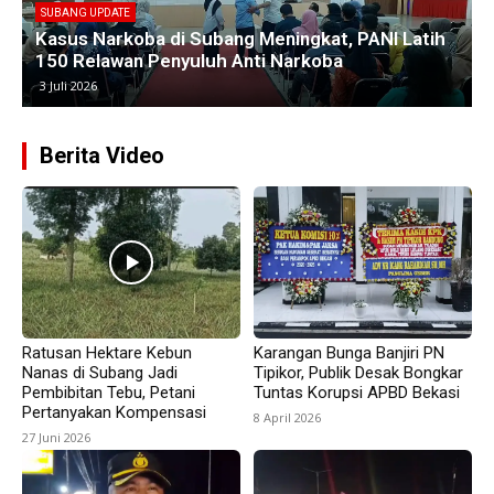
Empat Kades di Blanakan Bahas Penataan Batas
Kawasan Hutan untuk Revitalisasi Tambak
Pantura
25 Juni 2026
Berita Video
Ratusan Hektare Kebun
Karangan Bunga Banjiri PN
Nanas di Subang Jadi
Tipikor, Publik Desak Bongkar
Pembibitan Tebu, Petani
Tuntas Korupsi APBD Bekasi
Pertanyakan Kompensasi
8 April 2026
27 Juni 2026