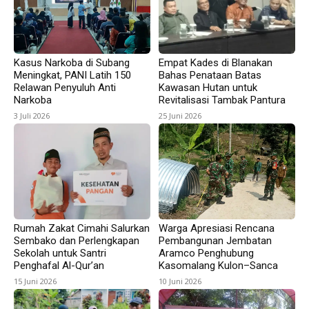
Kasus Narkoba di Subang
Empat Kades di Blanakan
Meningkat, PANI Latih 150
Bahas Penataan Batas
Relawan Penyuluh Anti
Kawasan Hutan untuk
Narkoba
Revitalisasi Tambak Pantura
3 Juli 2026
25 Juni 2026
Rumah Zakat Cimahi Salurkan
Warga Apresiasi Rencana
Sembako dan Perlengkapan
Pembangunan Jembatan
Sekolah untuk Santri
Aramco Penghubung
Penghafal Al-Qur’an
Kasomalang Kulon–Sanca
15 Juni 2026
10 Juni 2026