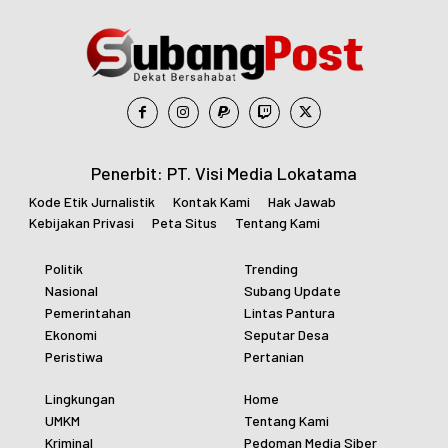
Penerbit: PT. Visi Media Lokatama
Kode Etik Jurnalistik
Kontak Kami
Hak Jawab
Kebijakan Privasi
Peta Situs
Tentang Kami
Politik
Trending
Nasional
Subang Update
Pemerintahan
Lintas Pantura
Ekonomi
Seputar Desa
Peristiwa
Pertanian
Lingkungan
Home
UMKM
Tentang Kami
Kriminal
Pedoman Media Siber