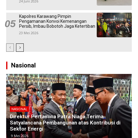
24 Juni 2026
Kapolres Karawang Pimpin
Pengamanan Konvoi Kemenangan
Persib, Imbau Bobotoh Jaga Ketertiban
23 Mei 2026
Nasional
NASIONAL
Kawasan Industri di Timur Jakarta Menyusut,
M
Subang Jadi Harapan Baru Investor
8 Mei 2026