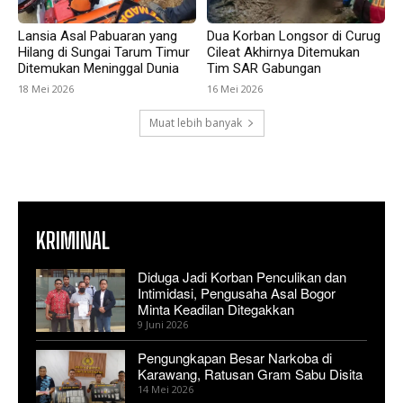
Lansia Asal Pabuaran yang
Dua Korban Longsor di Curug
Hilang di Sungai Tarum Timur
Cileat Akhirnya Ditemukan
Ditemukan Meninggal Dunia
Tim SAR Gabungan
18 Mei 2026
16 Mei 2026
Muat lebih banyak
KRIMINAL
Diduga Jadi Korban Penculikan dan
Intimidasi, Pengusaha Asal Bogor
Minta Keadilan Ditegakkan
9 Juni 2026
Pengungkapan Besar Narkoba di
Karawang, Ratusan Gram Sabu Disita
14 Mei 2026