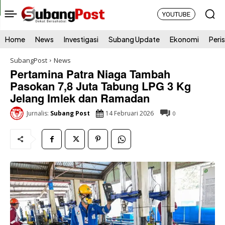
YOUTUBE
Home
News
Investigasi
Subang Update
Ekonomi
Peri
SubangPost
News
Pertamina Patra Niaga Tambah
Pasokan 7,8 Juta Tabung LPG 3 Kg
Jelang Imlek dan Ramadan
14 Februari 2026
Jurnalis:
Subang Post
0