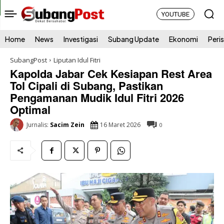
YOUTUBE
Home
News
Investigasi
Subang Update
Ekonomi
Peri
SubangPost
Liputan Idul Fitri
Kapolda Jabar Cek Kesiapan Rest Area
Tol Cipali di Subang, Pastikan
Pengamanan Mudik Idul Fitri 2026
Optimal
16 Maret 2026
Jurnalis:
Sacim Zein
0