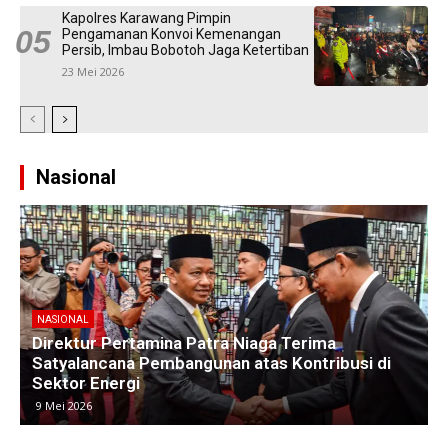
Kapolres Karawang Pimpin
Pengamanan Konvoi Kemenangan
Persib, Imbau Bobotoh Jaga Ketertiban
23 Mei 2026
Nasional
NASIONAL
Kawasan Industri di Timur Jakarta Menyusut,
M
Subang Jadi Harapan Baru Investor
8 Mei 2026