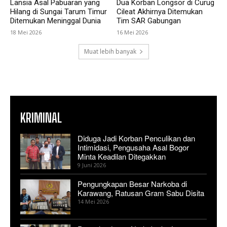
Lansia Asal Pabuaran yang
Dua Korban Longsor di Curug
Hilang di Sungai Tarum Timur
Cileat Akhirnya Ditemukan
Ditemukan Meninggal Dunia
Tim SAR Gabungan
18 Mei 2026
16 Mei 2026
Muat lebih banyak
KRIMINAL
Diduga Jadi Korban Penculikan dan
Intimidasi, Pengusaha Asal Bogor
Minta Keadilan Ditegakkan
9 Juni 2026
Pengungkapan Besar Narkoba di
Karawang, Ratusan Gram Sabu Disita
14 Mei 2026