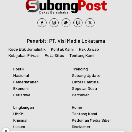
Penerbit: PT. Visi Media Lokatama
Kode Etik Jurnalistik
Kontak Kami
Hak Jawab
Kebijakan Privasi
Peta Situs
Tentang Kami
Politik
Trending
Nasional
Subang Update
Pemerintahan
Lintas Pantura
Ekonomi
Seputar Desa
Peristiwa
Pertanian
Lingkungan
Home
UMKM
Tentang Kami
Kriminal
Pedoman Media Siber
Hukum
Disclaimer
^