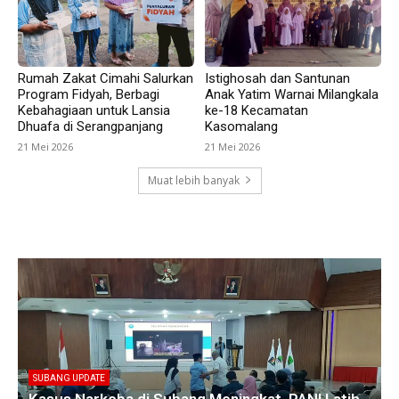
Rumah Zakat Cimahi Salurkan
Istighosah dan Santunan
Program Fidyah, Berbagi
Anak Yatim Warnai Milangkala
Kebahagiaan untuk Lansia
ke-18 Kecamatan
Dhuafa di Serangpanjang
Kasomalang
21 Mei 2026
21 Mei 2026
Muat lebih banyak
SUBANG UPDATE
Empat Kades di Blanakan Bahas Penataan Batas
Kawasan Hutan untuk Revitalisasi Tambak