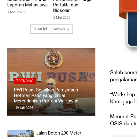
Laporan Mahasiswa
Pertalite dan
Biosolar
7 Mei 2026
5 Mei 2026
Muat lebih banyak
Salah seor
TRENDING
TRENDING
pengalaman 
Polemik Siswa Tidak Naik Kelas di
Kapolres Karawa
SMAN 1 Blanakan Memanas, Wali
Pengamanan Kon
“Workshop k
Murid Tuding Sekolah Tidak
Persib, Imbau B
Kami juga l
Transparan
Ketertiban
24 Juni 2026
23 Mei 2026
Menurut Put
OSIS dan ti
Jalan Beton 290 Meter