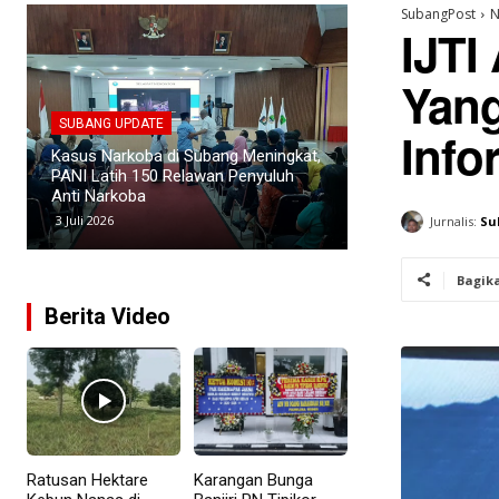
SubangPost
N
IJTI
Yang
SUBANG UPDATE
SUBANG UPDATE
Info
Empat Kades di Blanakan Bahas
Rumah Zakat Cim
Penataan Batas Kawasan Hutan
Sembako dan Per
untuk Revitalisasi Tambak Pantura
untuk Santri Peng
25 Juni 2026
15 Juni 2026
Jurnalis:
Su
Bagik
Berita Video
Ratusan Hektare
Karangan Bunga