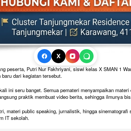
X
ang peserta, Putri Nur Fakhriyani, siswi kelas X SMAN 1
baru dari kegiatan tersebut.
ng Pimpin
voi Kemenangan
ali ini seru banget. Semua pemateri menyampaikan materi d
obotoh Jaga
angsung praktik membuat video berita, sehingga ilmunya bis
ri, materi public speaking, jurnalistik, hingga sinematograf
m IT sekolah.