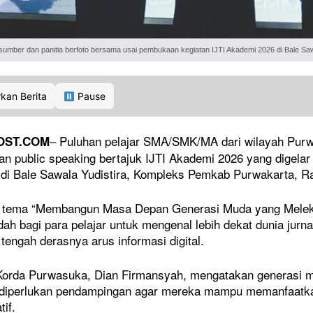
sumber dan panitia berfoto bersama usai pembukaan kegiatan IJTI Akademi 2026 di Bale Sa
kan Berita
Pause
– Puluhan pelajar SMA/SMK/MA dari wilayah Purw
OST.COM
 dan public speaking bertajuk IJTI Akademi 2026 yang digelar 
di Bale Sawala Yudistira, Kompleks Pemkab Purwakarta, Ra
tema “Membangun Masa Depan Generasi Muda yang Melek Med
ah bagi para pelajar untuk mengenal lebih dekat dunia jurnal
 tengah derasnya arus informasi digital.
Korda Purwasuka, Dian Firmansyah, mengatakan generasi muda 
 diperlukan pendampingan agar mereka mampu memanfaatkan 
if.