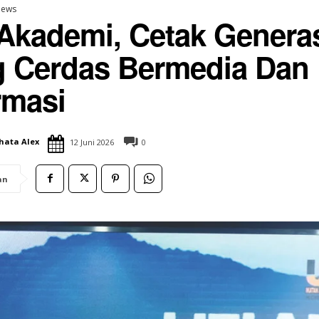
ews
 Akademi, Cetak Gener
 Cerdas Bermedia Dan K
rmasi
ahi Salurkan
lengkapan Sekolah
hafal Al-Qur’an
hata Alex
12 Juni 2026
0
an