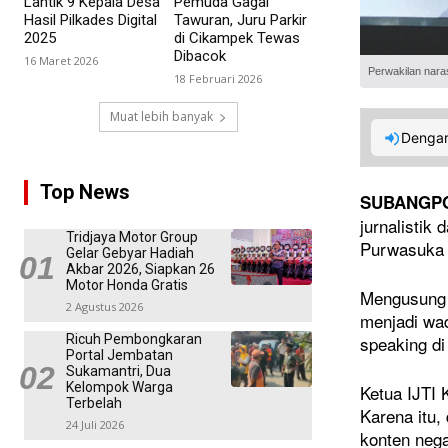
Lantik 9 Kepala Desa
Pemuda Gagal
Hasil Pilkades Digital
Tawuran, Juru Parkir
2025
di Cikampek Tewas
Dibacok
16 Maret 2026
Perwakilan nara
18 Februari 2026
Muat lebih banyak
Dengar
Top News
SUBANGP
jurnalistik
Tridjaya Motor Group
Purwasuka 
Gelar Gebyar Hadiah
Akbar 2026, Siapkan 26
Motor Honda Gratis
Mengusung 
2 Agustus 2026
menjadi wad
Ricuh Pembongkaran
speaking di
Portal Jembatan
Sukamantri, Dua
Kelompok Warga
Ketua IJTI 
Terbelah
Karena itu,
24 Juli 2026
konten negat