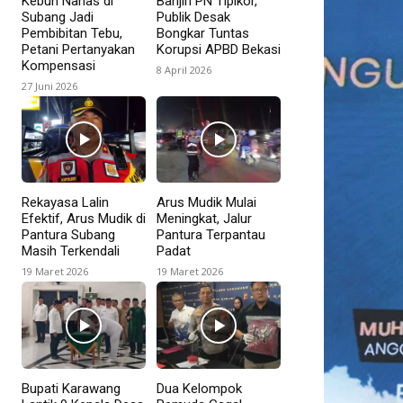
Kebun Nanas di
Banjiri PN Tipikor,
Subang Jadi
Publik Desak
Pembibitan Tebu,
Bongkar Tuntas
Petani Pertanyakan
Korupsi APBD Bekasi
Kompensasi
8 April 2026
27 Juni 2026
Rekayasa Lalin
Arus Mudik Mulai
Efektif, Arus Mudik di
Meningkat, Jalur
Pantura Subang
Pantura Terpantau
Masih Terkendali
Padat
19 Maret 2026
19 Maret 2026
Bupati Karawang
Dua Kelompok