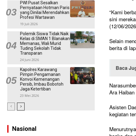
PWI Pusat Sesalkan
Pernyataan Hotman Paris
“Kami berba
yang Dinilai Merendahkan
Profesi Wartawan
sini mereka
19 Juli 2026
(12/06/2026
Polemik Siswa Tidak Naik
Kelas di SMAN 1 Blanakan
Selain mend
Memanas, Wali Murid
berita di la
Tuding Sekolah Tidak
Transparan
24 Juni 2026
Baca Ju
Kapolres Karawang
Pimpin Pengamanan
Konvoi Kemenangan
Narasumber 
Persib, Imbau Bobotoh
Jaga Ketertiban
Ara Haiban 
23 Mei 2026
Asisten Da
kegiatan te
Nasional
Menurutnya,
hoaks dan d