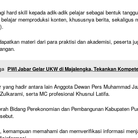
gi hard skill kepada adik-adik pelajar sebagai bentuk tang
 belajar memproduksi konten, khususnya berita, sekaligus m
).
apatkan materi dari para praktisi dan akademisi, peserta j
pangan.
ga
PWI Jabar Gelar UKW di Majalengka, Tekankan Kompet
yang hadir antara lain Anggota Dewan Pers Muhammad Jazul
Zulkarami, serta MC profesional Khusnul Latifa.
erah Bidang Perekonomian dan Pembangunan Kabupaten Pur
rsebut.
 kemampuan memahami dan memverifikasi informasi menjadi 
isinformasi.