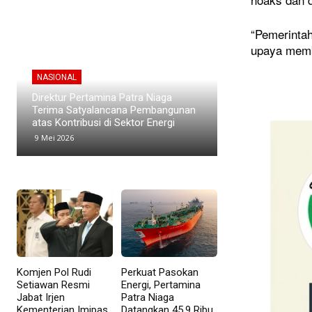
“Pemerintah
upaya memb
NASIONAL
NASIONAL
Kawasan Industri di Timur Jakarta
Mentan Cabut Izi
Menyusut, Subang Jadi Harapan Baru
Subsidi Usai Ter
Investor
Mahasiswa
8 Mei 2026
7 Mei 2026
Komjen Pol Rudi
Perkuat Pasokan
Setiawan Resmi
Energi, Pertamina
Jabat Irjen
Patra Niaga
Kementerian Imipas
Datangkan 45,9 Ribu