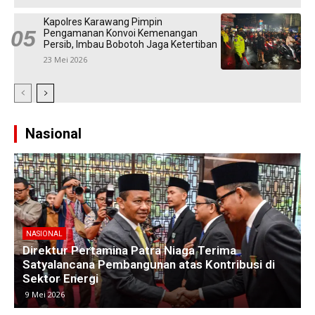
Kapolres Karawang Pimpin
Pengamanan Konvoi Kemenangan
Persib, Imbau Bobotoh Jaga Ketertiban
23 Mei 2026
Nasional
NASIONAL
Kawasan Industri di Timur Jakarta Menyusut,
M
Subang Jadi Harapan Baru Investor
8 Mei 2026