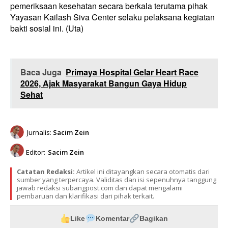
pemeriksaan kesehatan secara berkala terutama pihak
Yayasan Kailash Siva Center selaku pelaksana kegiatan
bakti sosial ini. (Uta)
Baca Juga
Primaya Hospital Gelar Heart Race
2026, Ajak Masyarakat Bangun Gaya Hidup
Sehat
Jurnalis:
Sacim Zein
Editor:
Sacim Zein
Catatan Redaksi:
Artikel ini ditayangkan secara otomatis dari
sumber yang terpercaya. Validitas dan isi sepenuhnya tanggung
jawab redaksi subangpost.com dan dapat mengalami
pembaruan dan klarifikasi dari pihak terkait.
Like
Komentar
Bagikan