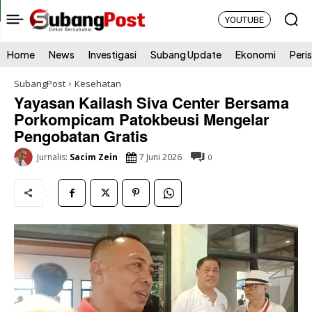
YOUTUBE
Home
News
Investigasi
Subang Update
Ekonomi
Peri
SubangPost
Kesehatan
Yayasan Kailash Siva Center Bersama
Porkompicam Patokbeusi Mengelar
Pengobatan Gratis
7 Juni 2026
Jurnalis:
Sacim Zein
0