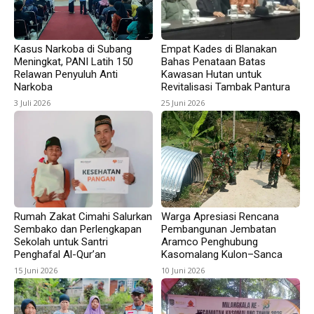
Kasus Narkoba di Subang
Empat Kades di Blanakan
Meningkat, PANI Latih 150
Bahas Penataan Batas
Relawan Penyuluh Anti
Kawasan Hutan untuk
Narkoba
Revitalisasi Tambak Pantura
3 Juli 2026
25 Juni 2026
Rumah Zakat Cimahi Salurkan
Warga Apresiasi Rencana
Sembako dan Perlengkapan
Pembangunan Jembatan
Sekolah untuk Santri
Aramco Penghubung
Penghafal Al-Qur’an
Kasomalang Kulon–Sanca
15 Juni 2026
10 Juni 2026