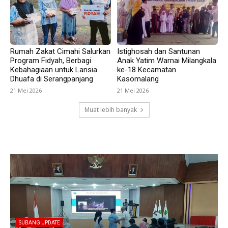
Rumah Zakat Cimahi Salurkan
Istighosah dan Santunan
Program Fidyah, Berbagi
Anak Yatim Warnai Milangkala
Kebahagiaan untuk Lansia
ke-18 Kecamatan
Dhuafa di Serangpanjang
Kasomalang
21 Mei 2026
21 Mei 2026
Muat lebih banyak
SUBANG UPDATE
Empat Kades di Blanakan Bahas Penataan Batas