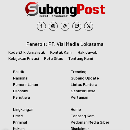
Penerbit: PT. Visi Media Lokatama
Kode Etik Jurnalistik
Kontak Kami
Hak Jawab
Kebijakan Privasi
Peta Situs
Tentang Kami
Politik
Trending
Nasional
Subang Update
Pemerintahan
Lintas Pantura
Ekonomi
Seputar Desa
Peristiwa
Pertanian
Lingkungan
Home
UMKM
Tentang Kami
Kriminal
Pedoman Media Siber
Hukum
Disclaimer