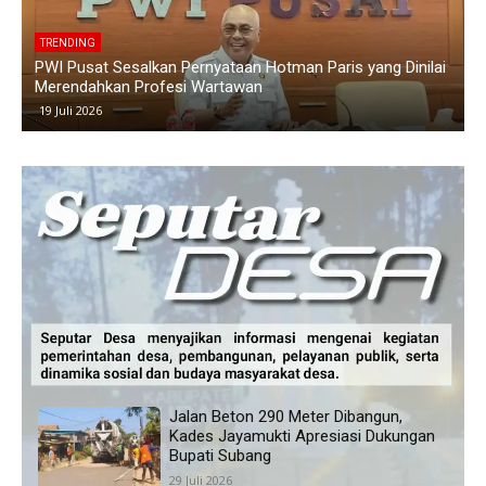
TRENDING
i
Polemik Siswa Tidak Naik Kelas di SMAN 1 Blanakan
K
Memanas, Wali Murid Tuding Sekolah Tidak Transparan
K
24 Juni 2026
Jalan Beton 290 Meter Dibangun,
Kades Jayamukti Apresiasi Dukungan
Bupati Subang
29 Juli 2026