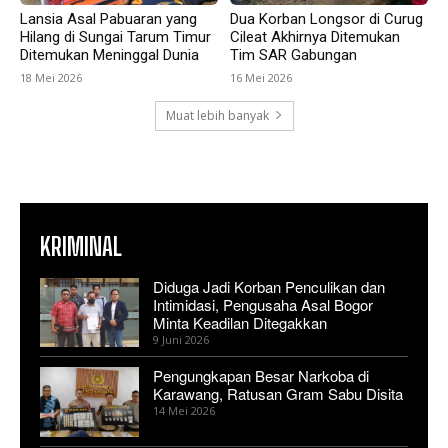
Lansia Asal Pabuaran yang
Dua Korban Longsor di Curug
Hilang di Sungai Tarum Timur
Cileat Akhirnya Ditemukan
Ditemukan Meninggal Dunia
Tim SAR Gabungan
18 Mei 2026
16 Mei 2026
Muat lebih banyak
KRIMINAL
Diduga Jadi Korban Penculikan dan
Intimidasi, Pengusaha Asal Bogor
Minta Keadilan Ditegakkan
9 Juni 2026
Pengungkapan Besar Narkoba di
Karawang, Ratusan Gram Sabu Disita
14 Mei 2026