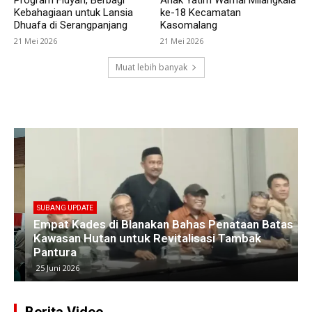
Program Fidyah, Berbagi
Anak Yatim Warnai Milangkala
Kebahagiaan untuk Lansia
ke-18 Kecamatan
Dhuafa di Serangpanjang
Kasomalang
21 Mei 2026
21 Mei 2026
Muat lebih banyak
SUBANG UPDATE
Empat Kades di Blanakan Bahas Penataan Batas
Kawasan Hutan untuk Revitalisasi Tambak
Pantura
25 Juni 2026