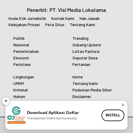
Penerbit: PT. Visi Media Lokatama
Kode Etik Jurnalistik
Kontak Kami
Hak Jawab
Kebijakan Privasi
Peta Situs
Tentang Kami
Politik
Trending
Nasional
Subang Update
Pemerintahan
Lintas Pantura
Ekonomi
Seputar Desa
Peristiwa
Pertanian
Lingkungan
Home
UMKM
Tentang Kami
Kriminal
Pedoman Media Siber
Hukum
Disclaimer
^
Polri
Redaksi
✕
Download Aplikasi GoKar
INSTALL
Transportasi Online Asli Karawang
Copyright: 2026 | SUBANGPOST.COM