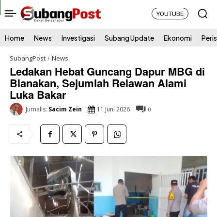
YOUTUBE
Home
News
Investigasi
Subang Update
Ekonomi
Peri
SubangPost
News
Ledakan Hebat Guncang Dapur MBG di
Blanakan, Sejumlah Relawan Alami
Luka Bakar
11 Juni 2026
Jurnalis:
Sacim Zein
0