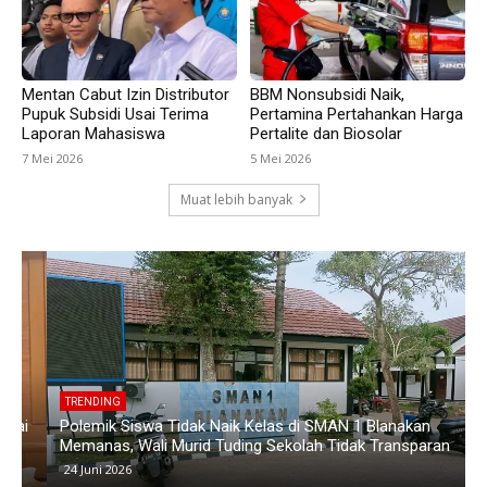
Mentan Cabut Izin Distributor
BBM Nonsubsidi Naik,
Pupuk Subsidi Usai Terima
Pertamina Pertahankan Harga
Laporan Mahasiswa
Pertalite dan Biosolar
7 Mei 2026
5 Mei 2026
Muat lebih banyak
TRENDING
i
Polemik Siswa Tidak Naik Kelas di SMAN 1 Blanakan
K
Memanas, Wali Murid Tuding Sekolah Tidak Transparan
K
24 Juni 2026