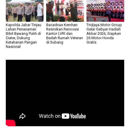
Kapolda Jabar Tinjau
Bacadnas Kemhan
Tridjaya Motor Group
Lahan Penanaman
Resmikan Renovasi
Gelar Gebyar Hadiah
Bibit Bawang Putih di
Kantor LVRI dan
Akbar 2026, Siapkan
Ciater, Dukung
Bedah Rumah Veteran
26 Motor Honda
Ketahanan Pangan
di Subang
Gratis
Nasional