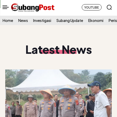
YOUTUBE
Home
News
Investigasi
Subang Update
Ekonomi
Peri
Latest News