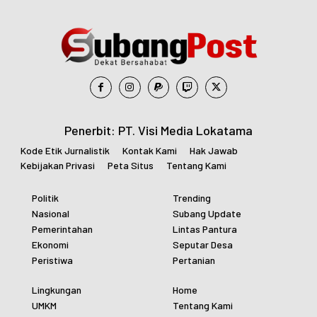
Penerbit: PT. Visi Media Lokatama
Kode Etik Jurnalistik
Kontak Kami
Hak Jawab
Kebijakan Privasi
Peta Situs
Tentang Kami
Politik
Trending
Nasional
Subang Update
Pemerintahan
Lintas Pantura
Ekonomi
Seputar Desa
Peristiwa
Pertanian
Lingkungan
Home
UMKM
Tentang Kami