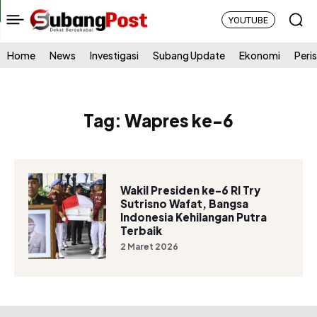
YOUTUBE
Home
News
Investigasi
Subang Update
Ekonomi
Peri
Tag:
Wapres ke-6
Wakil Presiden ke-6 RI Try
Sutrisno Wafat, Bangsa
Indonesia Kehilangan Putra
Terbaik
2 Maret 2026