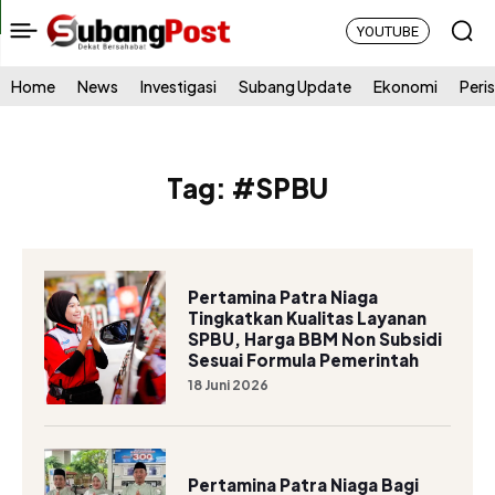
YOUTUBE
Home
News
Investigasi
Subang Update
Ekonomi
Peri
Tag:
#SPBU
Pertamina Patra Niaga
Tingkatkan Kualitas Layanan
SPBU, Harga BBM Non Subsidi
Sesuai Formula Pemerintah
18 Juni 2026
Pertamina Patra Niaga Bagi