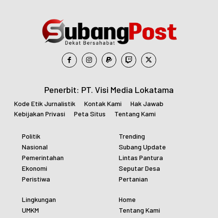
Penerbit: PT. Visi Media Lokatama
Kode Etik Jurnalistik
Kontak Kami
Hak Jawab
Kebijakan Privasi
Peta Situs
Tentang Kami
Politik
Trending
Nasional
Subang Update
Pemerintahan
Lintas Pantura
Ekonomi
Seputar Desa
Peristiwa
Pertanian
Lingkungan
Home
UMKM
Tentang Kami