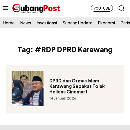
YOUTUBE
Home
News
Investigasi
Subang Update
Ekonomi
Peri
Tag:
#RDP DPRD Karawang
DPRD dan Ormas Islam
Karawang Sepakat Tolak
Hellens Cinemart
14 Januari 2026