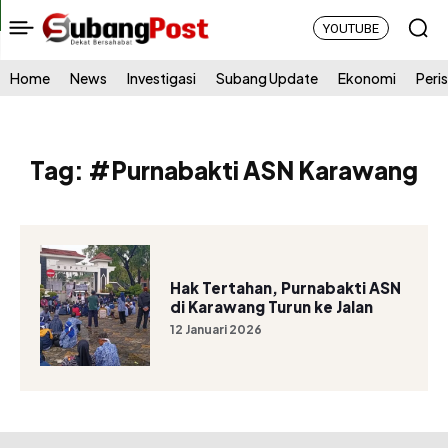
YOUTUBE
Home
News
Investigasi
Subang Update
Ekonomi
Peri
Tag:
#Purnabakti ASN Karawang
Hak Tertahan, Purnabakti ASN
di Karawang Turun ke Jalan
12 Januari 2026