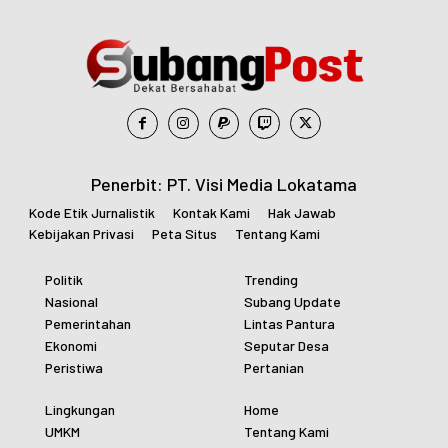
Penerbit: PT. Visi Media Lokatama
Kode Etik Jurnalistik
Kontak Kami
Hak Jawab
Kebijakan Privasi
Peta Situs
Tentang Kami
Politik
Trending
Nasional
Subang Update
Pemerintahan
Lintas Pantura
Ekonomi
Seputar Desa
Peristiwa
Pertanian
Lingkungan
Home
UMKM
Tentang Kami