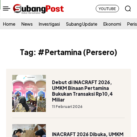
YOUTUBE
Home
News
Investigasi
Subang Update
Ekonomi
Peri
Tag:
#Pertamina (Persero)
Debut di INACRAFT 2026,
UMKM Binaan Pertamina
Bukukan Transaksi Rp10,4
Miliar
11 Februari 2026
INACRAFT 2026 Dibuka, UMKM