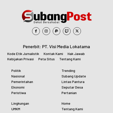
Penerbit: PT. Visi Media Lokatama
Kode Etik Jurnalistik
Kontak Kami
Hak Jawab
Kebijakan Privasi
Peta Situs
Tentang Kami
Politik
Trending
Nasional
Subang Update
Pemerintahan
Lintas Pantura
Ekonomi
Seputar Desa
Peristiwa
Pertanian
Lingkungan
Home
UMKM
Tentang Kami