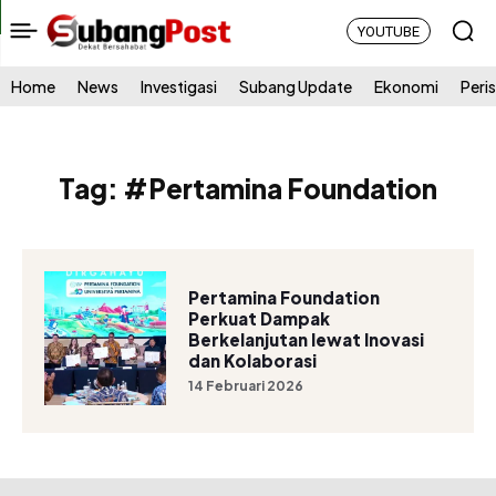
YOUTUBE
Home
News
Investigasi
Subang Update
Ekonomi
Peri
Tag:
#Pertamina Foundation
Pertamina Foundation
Perkuat Dampak
Berkelanjutan lewat Inovasi
dan Kolaborasi
14 Februari 2026