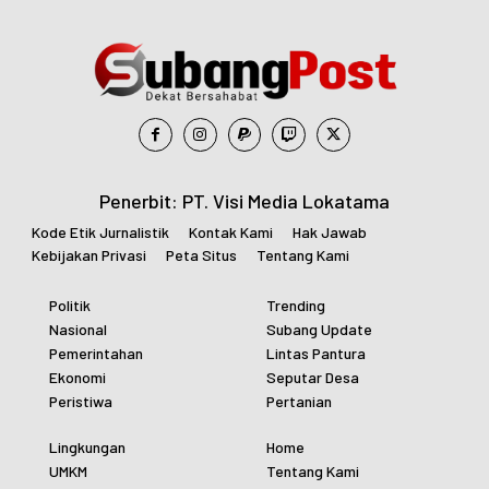
Penerbit: PT. Visi Media Lokatama
Kode Etik Jurnalistik
Kontak Kami
Hak Jawab
Kebijakan Privasi
Peta Situs
Tentang Kami
Politik
Trending
Nasional
Subang Update
Pemerintahan
Lintas Pantura
Ekonomi
Seputar Desa
Peristiwa
Pertanian
Lingkungan
Home
UMKM
Tentang Kami