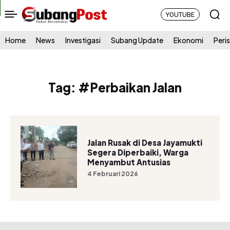
YOUTUBE
Home
News
Investigasi
Subang Update
Ekonomi
Peri
Tag:
#Perbaikan Jalan
Jalan Rusak di Desa Jayamukti
Segera Diperbaiki, Warga
Menyambut Antusias
4 Februari 2026