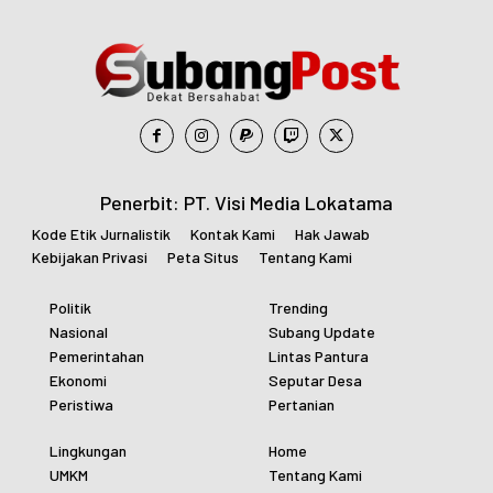
Penerbit: PT. Visi Media Lokatama
Kode Etik Jurnalistik
Kontak Kami
Hak Jawab
Kebijakan Privasi
Peta Situs
Tentang Kami
Politik
Trending
Nasional
Subang Update
Pemerintahan
Lintas Pantura
Ekonomi
Seputar Desa
Peristiwa
Pertanian
Lingkungan
Home
UMKM
Tentang Kami