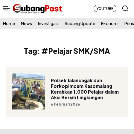
YOUTUBE
Home
News
Investigasi
Subang Update
Ekonomi
Peri
Tag:
#Pelajar SMK/SMA
Polsek Jalancagak dan
Forkopimcam Kasomalang
Kerahkan 1.000 Pelajar dalam
Aksi Bersih Lingkungan
6 Februari 2026