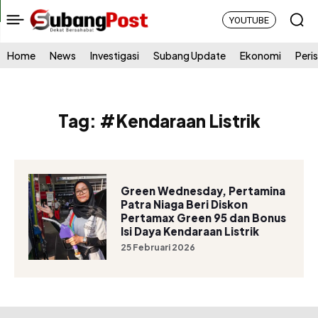
YOUTUBE
Home
News
Investigasi
Subang Update
Ekonomi
Peri
Tag:
#Kendaraan Listrik
Green Wednesday, Pertamina
Patra Niaga Beri Diskon
Pertamax Green 95 dan Bonus
Isi Daya Kendaraan Listrik
25 Februari 2026