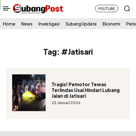
YOUTUBE
Home
News
Investigasi
Subang Update
Ekonomi
Peri
Tag:
#Jatisari
Tragis! Pemotor Tewas
Terlindas Usai Hindari Lubang
Jalan di Jatisari
23 Januari 2026