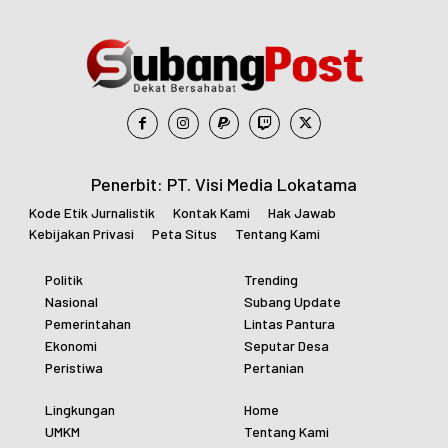
Penerbit: PT. Visi Media Lokatama
Kode Etik Jurnalistik
Kontak Kami
Hak Jawab
Kebijakan Privasi
Peta Situs
Tentang Kami
Politik
Trending
Nasional
Subang Update
Pemerintahan
Lintas Pantura
Ekonomi
Seputar Desa
Peristiwa
Pertanian
Lingkungan
Home
UMKM
Tentang Kami