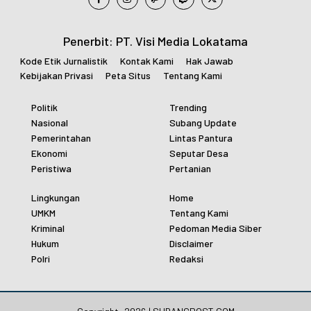
Penerbit: PT. Visi Media Lokatama
Kode Etik Jurnalistik
Kontak Kami
Hak Jawab
Kebijakan Privasi
Peta Situs
Tentang Kami
Politik
Trending
Nasional
Subang Update
Pemerintahan
Lintas Pantura
Ekonomi
Seputar Desa
Peristiwa
Pertanian
Lingkungan
Home
UMKM
Tentang Kami
Kriminal
Pedoman Media Siber
Hukum
Disclaimer
Polri
Redaksi