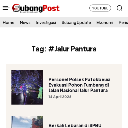
YOUTUBE
Home
News
Investigasi
Subang Update
Ekonomi
Peri
Tag:
#Jalur Pantura
Personel Polsek Patokbeusi
Evakuasi Pohon Tumbang di
Jalan Nasional Jalur Pantura
14 April 2026
Berkah Lebaran di SPBU