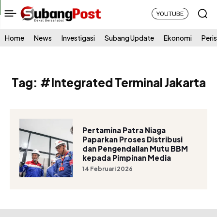
YOUTUBE
Home
News
Investigasi
Subang Update
Ekonomi
Peri
Tag:
#Integrated Terminal Jakarta
Pertamina Patra Niaga
Paparkan Proses Distribusi
dan Pengendalian Mutu BBM
kepada Pimpinan Media
14 Februari 2026