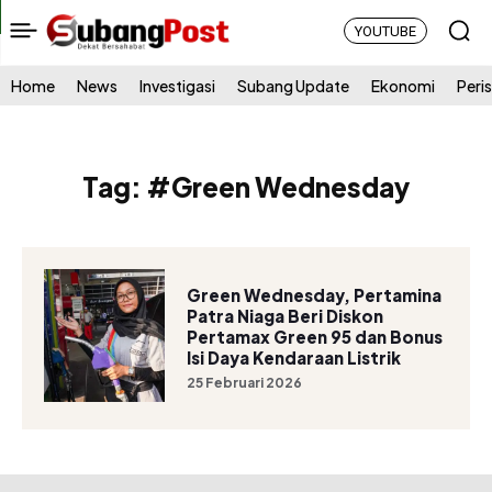
YOUTUBE
Home
News
Investigasi
Subang Update
Ekonomi
Peri
Tag:
#Green Wednesday
Green Wednesday, Pertamina
Patra Niaga Beri Diskon
Pertamax Green 95 dan Bonus
Isi Daya Kendaraan Listrik
25 Februari 2026