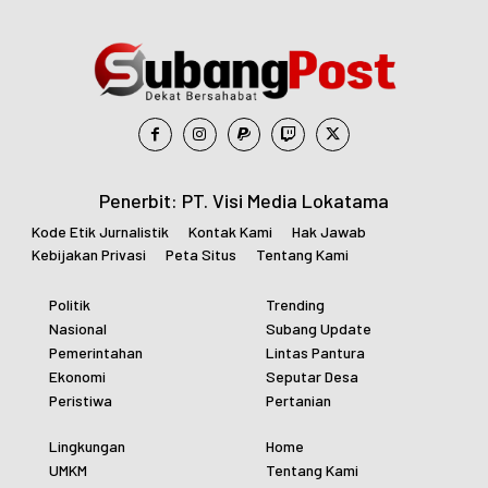
Penerbit: PT. Visi Media Lokatama
Kode Etik Jurnalistik
Kontak Kami
Hak Jawab
Kebijakan Privasi
Peta Situs
Tentang Kami
Politik
Trending
Nasional
Subang Update
Pemerintahan
Lintas Pantura
Ekonomi
Seputar Desa
Peristiwa
Pertanian
Lingkungan
Home
UMKM
Tentang Kami