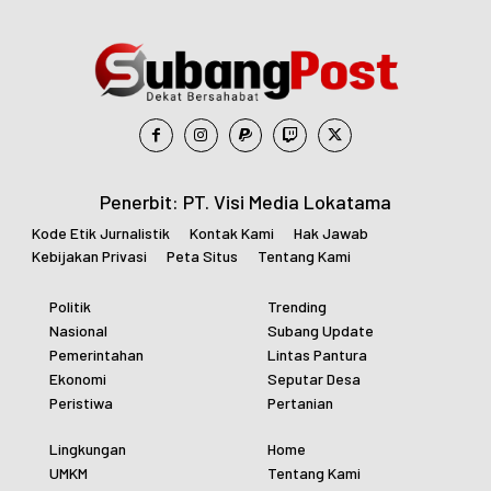
Penerbit: PT. Visi Media Lokatama
Kode Etik Jurnalistik
Kontak Kami
Hak Jawab
Kebijakan Privasi
Peta Situs
Tentang Kami
Politik
Trending
Nasional
Subang Update
Pemerintahan
Lintas Pantura
Ekonomi
Seputar Desa
Peristiwa
Pertanian
Lingkungan
Home
UMKM
Tentang Kami