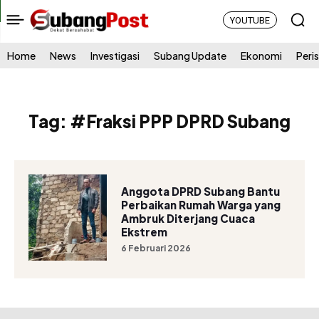
YOUTUBE
Home
News
Investigasi
Subang Update
Ekonomi
Peri
Tag:
#Fraksi PPP DPRD Subang
Anggota DPRD Subang Bantu
Perbaikan Rumah Warga yang
Ambruk Diterjang Cuaca
Ekstrem
6 Februari 2026