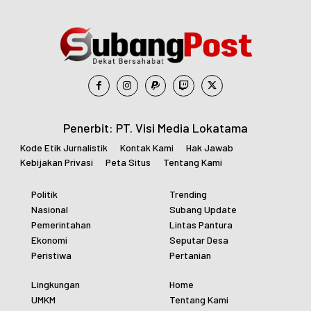
Penerbit: PT. Visi Media Lokatama
Kode Etik Jurnalistik
Kontak Kami
Hak Jawab
Kebijakan Privasi
Peta Situs
Tentang Kami
Politik
Trending
Nasional
Subang Update
Pemerintahan
Lintas Pantura
Ekonomi
Seputar Desa
Peristiwa
Pertanian
Lingkungan
Home
UMKM
Tentang Kami