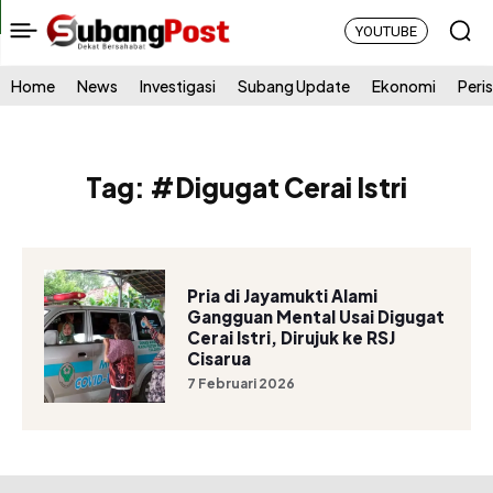
YOUTUBE
Home
News
Investigasi
Subang Update
Ekonomi
Peri
Tag:
#Digugat Cerai Istri
Pria di Jayamukti Alami
Gangguan Mental Usai Digugat
Cerai Istri, Dirujuk ke RSJ
Cisarua
7 Februari 2026