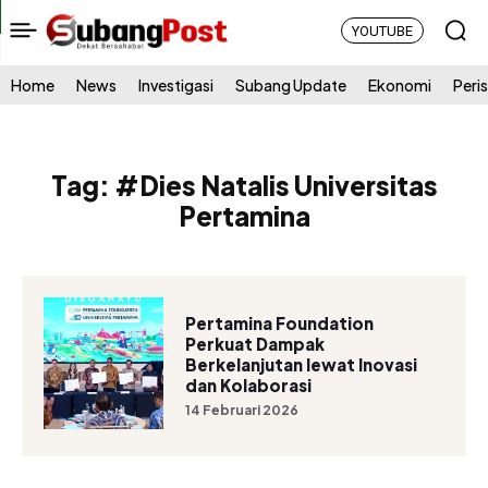
YOUTUBE
Home
News
Investigasi
Subang Update
Ekonomi
Peri
Tag:
#Dies Natalis Universitas
Pertamina
Pertamina Foundation
Perkuat Dampak
Berkelanjutan lewat Inovasi
dan Kolaborasi
14 Februari 2026