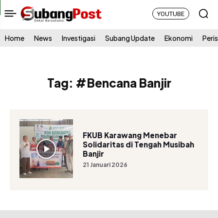
YOUTUBE
Home
News
Investigasi
Subang Update
Ekonomi
Peri
Tag:
#Bencana Banjir
FKUB Karawang Menebar
Solidaritas di Tengah Musibah
Banjir
21 Januari 2026